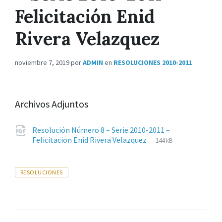
Felicitación Enid
Rivera Velazquez
noviembre 7, 2019
por
ADMIN
en
RESOLUCIONES 2010-2011
Archivos Adjuntos
Resolución Número 8 – Serie 2010-2011 –
Extensiones
pdf
Tamaño
Felicitacion Enid Rivera Velazquez
144 kB
de
del
archivos:
archive:
Tags
RESOLUCIONES