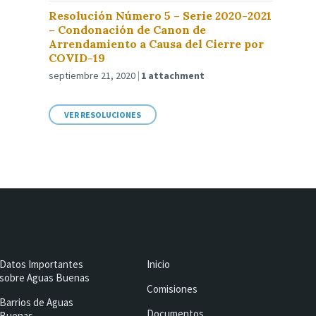
Resolución Número 5 – Serie 2020-2021
– Condonación de Canon de
Arrendamiento a Causa del Cierre por
COVID-19
septiembre 21, 2020
1 attachment
VER RESOLUCIONES
Datos Importantes
Inicio
sobre Aguas Buenas
Comisiones
Barrios de Aguas
Documentos
Buenas