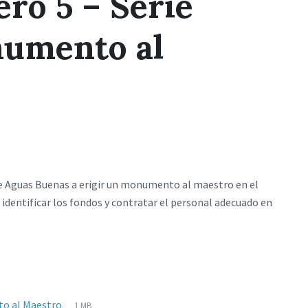
o 5 – Serie
numento al
de Aguas Buenas a erigir un monumento al maestro en el
identificar los fondos y contratar el personal adecuado en
Extensiones
pdf
Tamaño
to al Maestro
1 MB