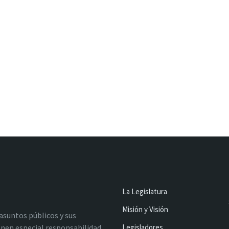
La Legislatura
Misión y Visión
 asuntos públicos y sus
nen especial responsabilidad
Legisladores