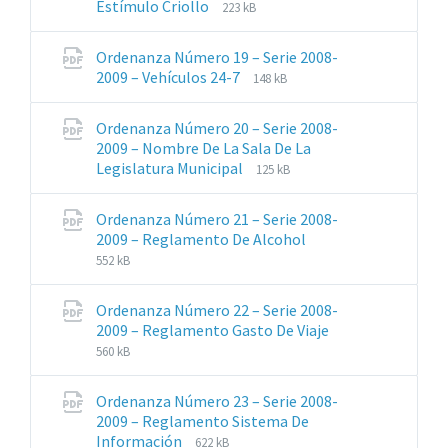
Extensiones
Tamaño
Estímulo Criollo
223 kB
de
del
archivos:
archive:
Ordenanza Número 19 – Serie 2008-
pdf
Extensiones
Tamaño
2009 – Vehículos 24-7
148 kB
de
del
archivos:
archive:
Ordenanza Número 20 – Serie 2008-
pdf
2009 – Nombre De La Sala De La
Extensiones
Tamaño
Legislatura Municipal
125 kB
de
del
archivos:
archive:
Ordenanza Número 21 – Serie 2008-
pdf
Extensiones
Tamaño
2009 – Reglamento De Alcohol
de
del
552 kB
archivos:
archive:
pdf
Ordenanza Número 22 – Serie 2008-
Extensiones
Tamaño
2009 – Reglamento Gasto De Viaje
de
del
560 kB
archivos:
archive:
pdf
Ordenanza Número 23 – Serie 2008-
2009 – Reglamento Sistema De
Extensiones
Tamaño
Información
622 kB