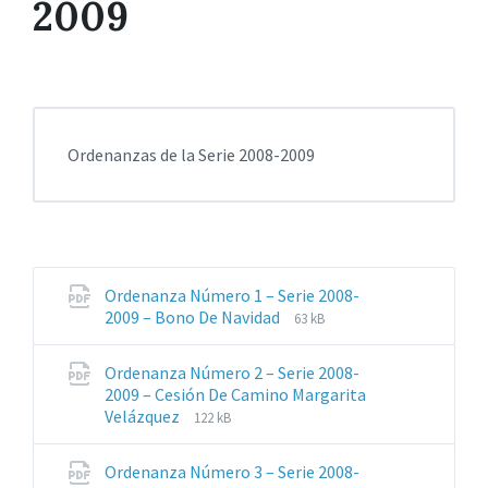
2009
Ordenanzas de la Serie 2008-2009
Ordenanza Número 1 – Serie 2008-
Extensiones
Tamaño
2009 – Bono De Navidad
63 kB
de
del
archivos:
archive:
Ordenanza Número 2 – Serie 2008-
pdf
2009 – Cesión De Camino Margarita
Extensiones
Tamaño
Velázquez
122 kB
de
del
archivos:
archive:
Ordenanza Número 3 – Serie 2008-
pdf