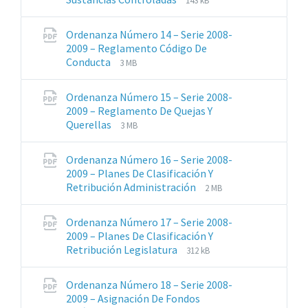
143 kB
de
del
archivos:
archive:
Ordenanza Número 14 – Serie 2008-
pdf
2009 – Reglamento Código De
Extensiones
Tamaño
Conducta
3 MB
de
del
archivos:
archive:
Ordenanza Número 15 – Serie 2008-
pdf
2009 – Reglamento De Quejas Y
Extensiones
Tamaño
Querellas
3 MB
de
del
archivos:
archive:
Ordenanza Número 16 – Serie 2008-
pdf
2009 – Planes De Clasificación Y
Extensiones
Tamaño
Retribución Administración
2 MB
de
del
archivos:
archive:
Ordenanza Número 17 – Serie 2008-
pdf
2009 – Planes De Clasificación Y
Extensiones
Tamaño
Retribución Legislatura
312 kB
de
del
archivos:
archive:
Ordenanza Número 18 – Serie 2008-
pdf
2009 – Asignación De Fondos