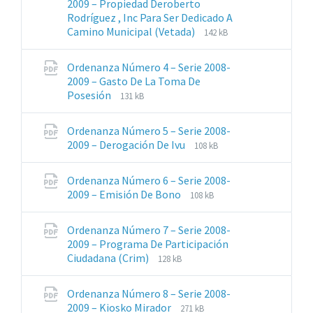
2009 – Propiedad Deroberto
Rodríguez , Inc Para Ser Dedicado A
Extensiones
Tamaño
Camino Municipal (Vetada)
142 kB
de
del
archivos:
archive:
Ordenanza Número 4 – Serie 2008-
pdf
2009 – Gasto De La Toma De
Extensiones
Tamaño
Posesión
131 kB
de
del
archivos:
archive:
Ordenanza Número 5 – Serie 2008-
pdf
Extensiones
Tamaño
2009 – Derogación De Ivu
108 kB
de
del
archivos:
archive:
Ordenanza Número 6 – Serie 2008-
pdf
Extensiones
Tamaño
2009 – Emisión De Bono
108 kB
de
del
archivos:
archive:
Ordenanza Número 7 – Serie 2008-
pdf
2009 – Programa De Participación
Extensiones
Tamaño
Ciudadana (Crim)
128 kB
de
del
archivos:
archive:
Ordenanza Número 8 – Serie 2008-
pdf
Extensiones
Tamaño
2009 – Kiosko Mirador
271 kB