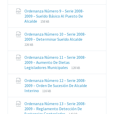
de
del
archivos:
archive:
Ordenanza Número 9 – Serie 2008-
pdf
2009 – Sueldo Básico Al Puesto De
Extensiones
Tamaño
Alcalde
158 kB
de
del
archivos:
archive:
Ordenanza Número 10 – Serie 2008-
pdf
Extensiones
Tamaño
2009 – Determinar Sueldo Alcalde
de
del
226 kB
archivos:
archive:
pdf
Ordenanza Número 11 – Serie 2008-
2009 – Aumento De Dietas
Extensiones
Tamaño
Legisladores Municipales
128 kB
de
del
archivos:
archive:
Ordenanza Número 12 – Serie 2008-
pdf
2009 – Orden De Sucesión De Alcalde
Extensiones
Tamaño
Interino
116 kB
de
del
archivos:
archive:
Ordenanza Número 13 – Serie 2008-
pdf
2009 – Reglamento Detección De
Extensiones
Tamaño
Sustancias Controladas