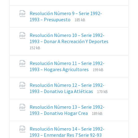
archivos:
archive:
pdf
Resolución Número 9 – Serie 1992-
Extensiones
Tamaño
1993 – Presupuesto
185 kB
de
del
archivos:
archive:
Resolución Número 10 – Serie 1992-
pdf
1993 – Donar A Recreación Y Deportes
Extensiones
Tamaño
152 kB
de
del
archivos:
archive:
Resolución Número 11 – Serie 1992-
pdf
Extensiones
Tamaño
1993 – Hogares Agricultores
199 kB
de
del
archivos:
archive:
Resolución Número 12 – Serie 1992-
pdf
Extensiones
Tamaño
1993 – Donativo Liga Atléticas
170 kB
de
del
archivos:
archive:
Resolución Número 13 – Serie 1992-
pdf
Extensiones
Tamaño
1993 – Donativo Hogar Crea
189 kB
de
del
archivos:
archive:
Resolución Número 14 – Serie 1992-
pdf
Extensiones
Tamaño
1993 – Enmendar Res 7 Serie 92-93