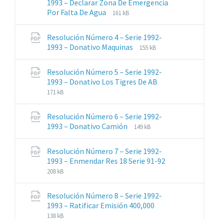
1993 – Declarar Zona De Emergencia
Extensiones
Tamaño
Por Falta De Agua
161 kB
de
del
archivos:
archive:
Resolución Número 4 – Serie 1992-
pdf
Extensiones
Tamaño
1993 – Donativo Maquinas
155 kB
de
del
archivos:
archive:
Resolución Número 5 – Serie 1992-
pdf
Extensiones
Tamaño
1993 – Donativo Los Tigres De AB
de
del
171 kB
archivos:
archive:
pdf
Resolución Número 6 – Serie 1992-
Extensiones
Tamaño
1993 – Donativo Camión
149 kB
de
del
archivos:
archive:
Resolución Número 7 – Serie 1992-
pdf
Extensiones
Tamaño
1993 – Enmendar Res 18 Serie 91-92
de
del
208 kB
archivos:
archive:
pdf
Resolución Número 8 – Serie 1992-
Extensiones
Tamaño
1993 – Ratificar Emisión 400,000
de
del
138 kB