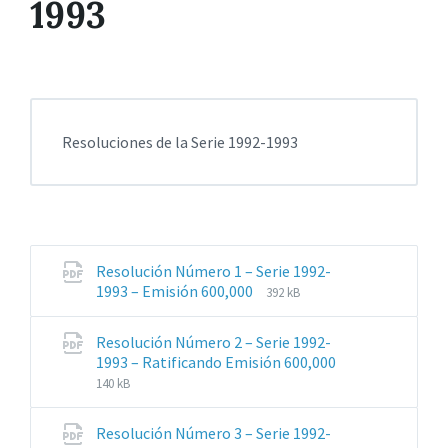
1993
Resoluciones de la Serie 1992-1993
Resolución Número 1 – Serie 1992-
Extensiones
Tamaño
1993 – Emisión 600,000
392 kB
de
del
archivos:
archive:
Resolución Número 2 – Serie 1992-
pdf
Extensiones
Tamaño
1993 – Ratificando Emisión 600,000
de
del
140 kB
archivos:
archive:
pdf
Resolución Número 3 – Serie 1992-