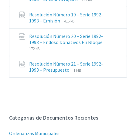
de
del
archivos:
archive:
Resolución Número 19 – Serie 1992-
pdf
Extensiones
Tamaño
1993 – Emisión
415 kB
de
del
archivos:
archive:
Resolución Número 20 – Serie 1992-
pdf
Extensiones
Tamaño
1993 – Endoso Donativos En Bloque
de
del
172 kB
archivos:
archive:
pdf
Resolución Número 21 – Serie 1992-
Extensiones
Tamaño
1993 – Presupuesto
1 MB
de
del
archivos:
archive:
pdf
Categorias de Documentos Recientes
Ordenanzas Municipales