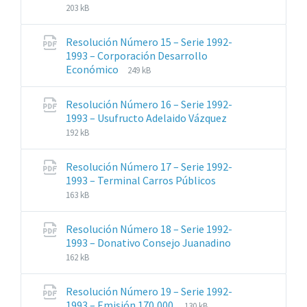
de
del
203 kB
archivos:
archive:
pdf
Resolución Número 15 – Serie 1992-
1993 – Corporación Desarrollo
Extensiones
Tamaño
Económico
249 kB
de
del
archivos:
archive:
Resolución Número 16 – Serie 1992-
pdf
Extensiones
Tamaño
1993 – Usufructo Adelaido Vázquez
de
del
192 kB
archivos:
archive:
pdf
Resolución Número 17 – Serie 1992-
Extensiones
Tamaño
1993 – Terminal Carros Públicos
de
del
163 kB
archivos:
archive:
pdf
Resolución Número 18 – Serie 1992-
Extensiones
Tamaño
1993 – Donativo Consejo Juanadino
de
del
162 kB
archivos:
archive:
pdf
Resolución Número 19 – Serie 1992-
Extensiones
Tamaño
1993 – Emisión 170,000.
130 kB