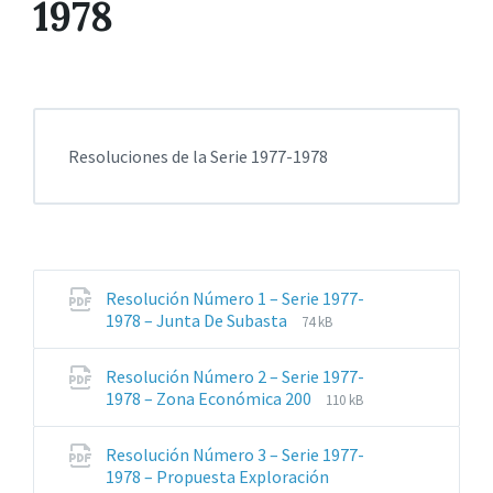
1978
Resoluciones de la Serie 1977-1978
Resolución Número 1 – Serie 1977-
Extensiones
Tamaño
1978 – Junta De Subasta
74 kB
de
del
archivos:
archive:
Resolución Número 2 – Serie 1977-
pdf
Extensiones
Tamaño
1978 – Zona Económica 200
110 kB
de
del
archivos:
archive:
Resolución Número 3 – Serie 1977-
pdf
1978 – Propuesta Exploración