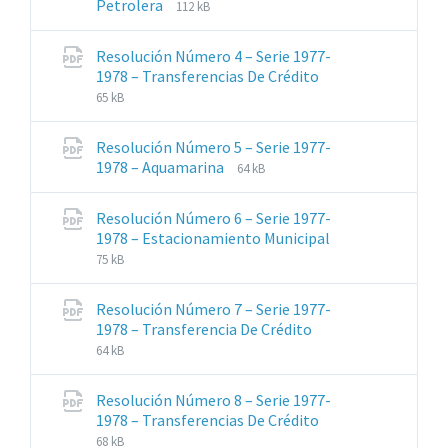
Extensiones
Tamaño
Petrolera
112 kB
de
del
archivos:
archive:
Resolución Número 4 – Serie 1977-
pdf
Extensiones
Tamaño
1978 – Transferencias De Crédito
de
del
65 kB
archivos:
archive:
pdf
Resolución Número 5 – Serie 1977-
Extensiones
Tamaño
1978 – Aquamarina
64 kB
de
del
archivos:
archive:
Resolución Número 6 – Serie 1977-
pdf
Extensiones
Tamaño
1978 – Estacionamiento Municipal
de
del
75 kB
archivos:
archive:
pdf
Resolución Número 7 – Serie 1977-
Extensiones
Tamaño
1978 – Transferencia De Crédito
de
del
64 kB
archivos:
archive:
pdf
Resolución Número 8 – Serie 1977-
Extensiones
Tamaño
1978 – Transferencias De Crédito
de
del
68 kB