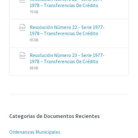
Extensiones
Tamaño
1978 – Transferencias De Crédito
de
del
70 kB
archivos:
archive:
pdf
Resolución Número 22 – Serie 1977-
Extensiones
Tamaño
1978 – Transferencias De Crédito
de
del
65 kB
archivos:
archive:
pdf
Resolución Número 23 – Serie 1977-
Extensiones
Tamaño
1978 – Transferencias De Crédito
de
del
68 kB
archivos:
archive:
pdf
Categorias de Documentos Recientes
Ordenanzas Municipales