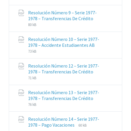
archivos:
archive:
pdf
Resolución Número 9 – Serie 1977-
Extensiones
Tamaño
1978 – Transferencias De Crédito
de
del
80 kB
archivos:
archive:
pdf
Resolución Número 10 – Serie 1977-
Extensiones
Tamaño
1978 – Accidente Estudiaentes AB
de
del
73 kB
archivos:
archive:
pdf
Resolución Número 12 – Serie 1977-
Extensiones
Tamaño
1978 – Transferencias De Crédito
de
del
71 kB
archivos:
archive:
pdf
Resolución Número 13 – Serie 1977-
Extensiones
Tamaño
1978 – Transferencias De Crédito
de
del
76 kB
archivos:
archive:
pdf
Resolución Número 14 – Serie 1977-
Extensiones
Tamaño
1978 – Pago Vacaciones
60 kB
de
del