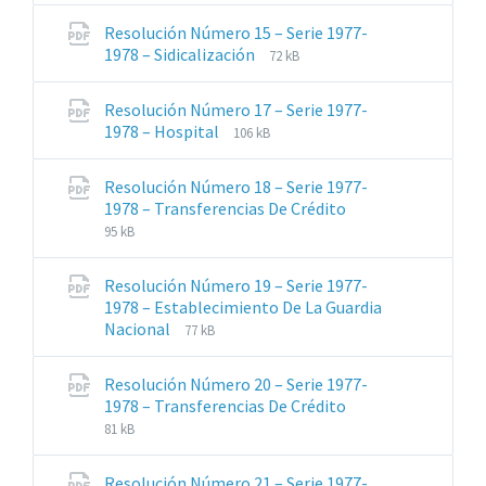
archivos:
archive:
Resolución Número 15 – Serie 1977-
pdf
Extensiones
Tamaño
1978 – Sidicalización
72 kB
de
del
archivos:
archive:
Resolución Número 17 – Serie 1977-
pdf
Extensiones
Tamaño
1978 – Hospital
106 kB
de
del
archivos:
archive:
Resolución Número 18 – Serie 1977-
pdf
Extensiones
Tamaño
1978 – Transferencias De Crédito
de
del
95 kB
archivos:
archive:
pdf
Resolución Número 19 – Serie 1977-
1978 – Establecimiento De La Guardia
Extensiones
Tamaño
Nacional
77 kB
de
del
archivos:
archive:
Resolución Número 20 – Serie 1977-
pdf
Extensiones
Tamaño
1978 – Transferencias De Crédito
de
del
81 kB
archivos:
archive:
pdf
Resolución Número 21 – Serie 1977-