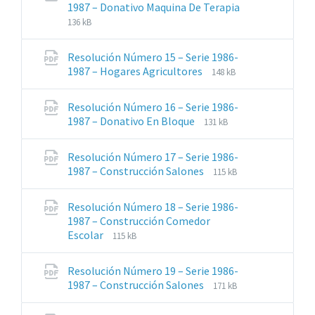
1987 – Donativo Maquina De Terapia
Extensiones
Tamaño
136 kB
de
del
archivos:
archive:
Resolución Número 15 – Serie 1986-
pdf
Extensiones
Tamaño
1987 – Hogares Agricultores
148 kB
de
del
archivos:
archive:
Resolución Número 16 – Serie 1986-
pdf
Extensiones
Tamaño
1987 – Donativo En Bloque
131 kB
de
del
archivos:
archive:
Resolución Número 17 – Serie 1986-
pdf
Extensiones
Tamaño
1987 – Construcción Salones
115 kB
de
del
archivos:
archive:
Resolución Número 18 – Serie 1986-
pdf
1987 – Construcción Comedor
Extensiones
Tamaño
Escolar
115 kB
de
del
archivos:
archive:
Resolución Número 19 – Serie 1986-
pdf
Extensiones
Tamaño
1987 – Construcción Salones
171 kB
de
del
archivos:
archive: