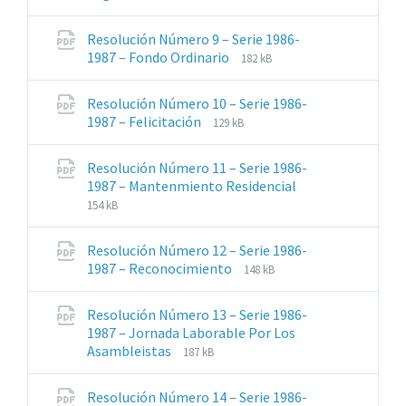
de
del
archivos:
archive:
Resolución Número 9 – Serie 1986-
pdf
Extensiones
Tamaño
1987 – Fondo Ordinario
182 kB
de
del
archivos:
archive:
Resolución Número 10 – Serie 1986-
pdf
Extensiones
Tamaño
1987 – Felicitación
129 kB
de
del
archivos:
archive:
Resolución Número 11 – Serie 1986-
pdf
Extensiones
Tamaño
1987 – Mantenmiento Residencial
de
del
154 kB
archivos:
archive:
pdf
Resolución Número 12 – Serie 1986-
Extensiones
Tamaño
1987 – Reconocimiento
148 kB
de
del
archivos:
archive:
Resolución Número 13 – Serie 1986-
pdf
1987 – Jornada Laborable Por Los
Extensiones
Tamaño
Asambleistas
187 kB
de
del
archivos:
archive:
Resolución Número 14 – Serie 1986-
pdf