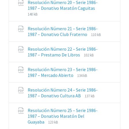
Resolución Número 20 – Serie 1986-
pdf
Extensiones
Tamaño
1987 – Donativo Maratón Caguitas
de
del
140 kB
archivos:
archive:
pdf
Resolución Número 21 – Serie 1986-
Extensiones
Tamaño
1987 – Donativo Club Fraterno
110 kB
de
del
archivos:
archive:
Resolución Número 22 – Serie 1986-
pdf
Extensiones
Tamaño
1987 – Prestamo De Libros
102 kB
de
del
archivos:
archive:
Resolución Número 23 – Serie 1986-
pdf
Extensiones
Tamaño
1987 – Mercado Abierto
134 kB
de
del
archivos:
archive:
Resolución Número 24 – Serie 1986-
pdf
Extensiones
Tamaño
1987 – Donativo Cultura AB
137 kB
de
del
archivos:
archive:
Resolución Número 25 – Serie 1986-
pdf
1987 – Donativo Maratón Del
Extensiones
Tamaño
Guayaba
123 kB
de
del