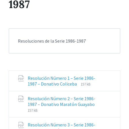
1987
Resoluciones de la Serie 1986-1987
Resolución Número 1 – Serie 1986-
Extensiones
Tamaño
1987 – Donativo Coliceba
157 kB
de
del
archivos:
archive:
Resolución Número 2 – Serie 1986-
pdf
Extensiones
Tamaño
1987 – Donativo Maratón Guayabo
de
del
157 kB
archivos:
archive:
pdf
Resolución Número 3 – Serie 1986-