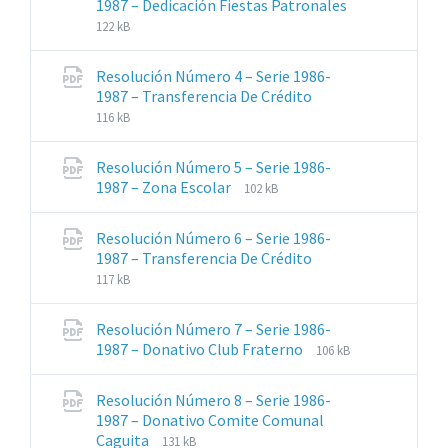
1987 – Dedicación Fiestas Patronales
Extensiones
Tamaño
122 kB
de
del
archivos:
archive:
Resolución Número 4 – Serie 1986-
pdf
Extensiones
Tamaño
1987 – Transferencia De Crédito
de
del
116 kB
archivos:
archive:
pdf
Resolución Número 5 – Serie 1986-
Extensiones
Tamaño
1987 – Zona Escolar
102 kB
de
del
archivos:
archive:
Resolución Número 6 – Serie 1986-
pdf
Extensiones
Tamaño
1987 – Transferencia De Crédito
de
del
117 kB
archivos:
archive:
pdf
Resolución Número 7 – Serie 1986-
Extensiones
Tamaño
1987 – Donativo Club Fraterno
106 kB
de
del
archivos:
archive:
Resolución Número 8 – Serie 1986-
pdf
1987 – Donativo Comite Comunal
Extensiones
Tamaño
Caguita
131 kB