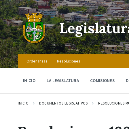
Skip
Skip
Skip
to
to
to
content
main
footer
navigation
Legislatu
Ordenanzas
Resoluciones
INICIO
LA LEGISLATURA
COMISIONES
D
INICIO
DOCUMENTOS LEGISLATIVOS
RESOLUCIONES M