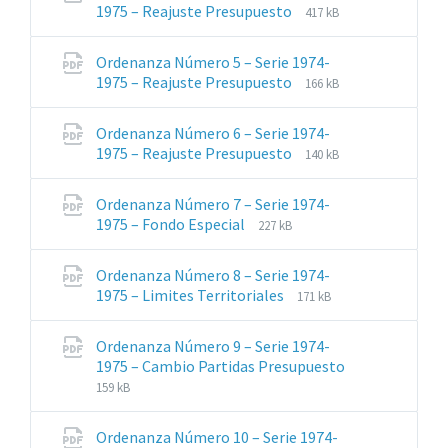
Extensiones
Tamaño
1975 – Reajuste Presupuesto
417 kB
de
del
archivos:
archive:
Ordenanza Número 5 – Serie 1974-
pdf
Extensiones
Tamaño
1975 – Reajuste Presupuesto
166 kB
de
del
archivos:
archive:
Ordenanza Número 6 – Serie 1974-
pdf
Extensiones
Tamaño
1975 – Reajuste Presupuesto
140 kB
de
del
archivos:
archive:
Ordenanza Número 7 – Serie 1974-
pdf
Extensiones
Tamaño
1975 – Fondo Especial
227 kB
de
del
archivos:
archive:
Ordenanza Número 8 – Serie 1974-
pdf
Extensiones
Tamaño
1975 – Limites Territoriales
171 kB
de
del
archivos:
archive:
Ordenanza Número 9 – Serie 1974-
pdf
1975 – Cambio Partidas Presupuesto
Extensiones
Tamaño
159 kB
de
del
archivos:
archive:
Ordenanza Número 10 – Serie 1974-
pdf