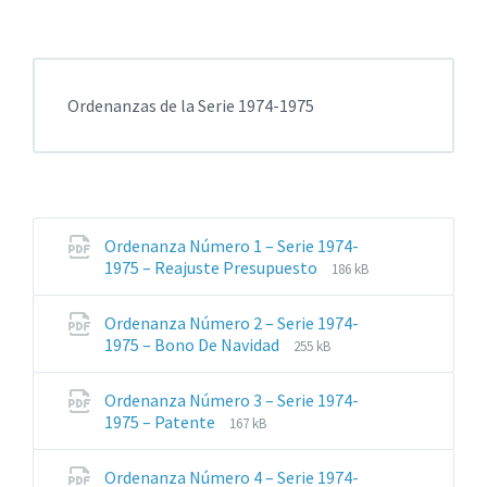
Ordenanzas de la Serie 1974-1975
Ordenanza Número 1 – Serie 1974-
Extensiones
Tamaño
1975 – Reajuste Presupuesto
186 kB
de
del
archivos:
archive:
Ordenanza Número 2 – Serie 1974-
pdf
Extensiones
Tamaño
1975 – Bono De Navidad
255 kB
de
del
archivos:
archive:
Ordenanza Número 3 – Serie 1974-
pdf
Extensiones
Tamaño
1975 – Patente
167 kB
de
del
archivos:
archive:
Ordenanza Número 4 – Serie 1974-
pdf