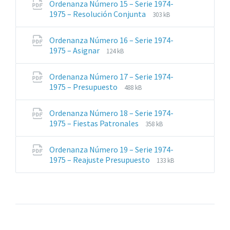
Ordenanza Número 15 – Serie 1974-
pdf
Extensiones
Tamaño
1975 – Resolución Conjunta
303 kB
de
del
archivos:
archive:
Ordenanza Número 16 – Serie 1974-
pdf
Extensiones
Tamaño
1975 – Asignar
124 kB
de
del
archivos:
archive:
Ordenanza Número 17 – Serie 1974-
pdf
Extensiones
Tamaño
1975 – Presupuesto
488 kB
de
del
archivos:
archive:
Ordenanza Número 18 – Serie 1974-
pdf
Extensiones
Tamaño
1975 – Fiestas Patronales
358 kB
de
del
archivos:
archive:
Ordenanza Número 19 – Serie 1974-
pdf
Extensiones
Tamaño
1975 – Reajuste Presupuesto
133 kB
de
del
archivos:
archive:
pdf