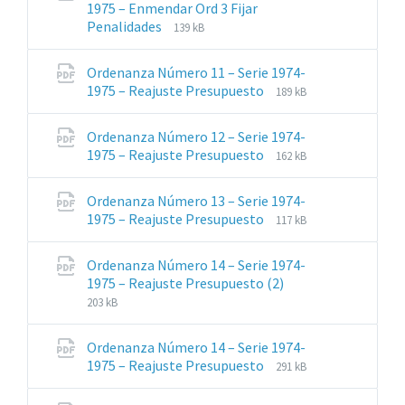
1975 – Enmendar Ord 3 Fijar
Extensiones
Tamaño
Penalidades
139 kB
de
del
archivos:
archive:
Ordenanza Número 11 – Serie 1974-
pdf
Extensiones
Tamaño
1975 – Reajuste Presupuesto
189 kB
de
del
archivos:
archive:
Ordenanza Número 12 – Serie 1974-
pdf
Extensiones
Tamaño
1975 – Reajuste Presupuesto
162 kB
de
del
archivos:
archive:
Ordenanza Número 13 – Serie 1974-
pdf
Extensiones
Tamaño
1975 – Reajuste Presupuesto
117 kB
de
del
archivos:
archive:
Ordenanza Número 14 – Serie 1974-
pdf
Extensiones
Tamaño
1975 – Reajuste Presupuesto (2)
de
del
203 kB
archivos:
archive:
pdf
Ordenanza Número 14 – Serie 1974-
Extensiones
Tamaño
1975 – Reajuste Presupuesto
291 kB
de
del
archivos:
archive: