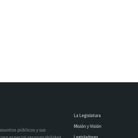
La Legislatura
Misión y Visión
 asuntos públicos y sus
nen especial responsabilidad
Legisladores