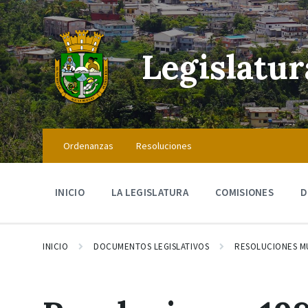
Skip
Skip
Skip
to
to
to
content
main
footer
navigation
Legislatu
Ordenanzas
Resoluciones
INICIO
LA LEGISLATURA
COMISIONES
D
INICIO
DOCUMENTOS LEGISLATIVOS
RESOLUCIONES M