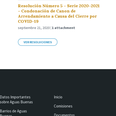
Resolución Número 5 – Serie 2020-2021
– Condonación de Canon de
Arrendamiento a Causa del Cierre por
COVID-19
septiembre 21, 2020
1 attachment
VER RESOLUCIONES
Datos Importantes
Inicio
sobre Aguas Buenas
Comisiones
Barrios de Aguas
Documentos
Buenas