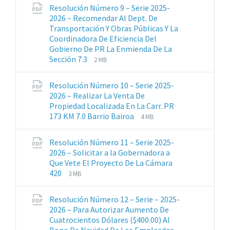
pdf
Resolución Número 9 – Serie 2025-
2026 – Recomendar Al Dept. De
Transportación Y Obras Públicas Y La
Coordinadora De Eficiencia Del
Gobierno De PR La Enmienda De La
Extensiones
Tamaño
Sección 7.3
2 MB
de
del
archivos:
archive:
Resolución Número 10 – Serie 2025-
pdf
2026 – Realizar La Venta De
Propiedad Localizada En La Carr. PR
Extensiones
Tamaño
173 KM 7.0 Barrio Bairoa
4 MB
de
del
archivos:
archive:
Resolución Número 11 – Serie 2025-
pdf
2026 – Solicitar a la Gobernadora a
Que Vete El Proyecto De La Cámara
Extensiones
Tamaño
420
3 MB
de
del
archivos:
archive:
Resolución Número 12 – Serie – 2025-
pdf
2026 – Para Autorizar Aumento De
Cuatrocientos Dólares ($400.00) Al