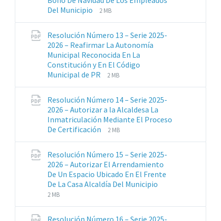
Bono De Navidad De Los Empleados
Extensiones
Tamaño
Del Municipio
2 MB
de
del
archivos:
archive:
Resolución Número 13 – Serie 2025-
pdf
2026 – Reafirmar La Autonomía
Municipal Reconocida En La
Constitución y En El Código
Extensiones
Tamaño
Municipal de PR
2 MB
de
del
archivos:
archive:
Resolución Número 14 – Serie 2025-
pdf
2026 – Autorizar a la Alcaldesa La
Inmatriculación Mediante El Proceso
Extensiones
Tamaño
De Certificación
2 MB
de
del
archivos:
archive:
Resolución Número 15 – Serie 2025-
pdf
2026 – Autorizar El Arrendamiento
De Un Espacio Ubicado En El Frente
Extensiones
Tamaño
De La Casa Alcaldía Del Municipio
de
del
2 MB
archivos:
archive:
pdf
Resolución Número 16 – Serie 2025-