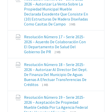
2026 – Autorizar La Venta Sobre La
Propiedad Municipal Mueble
Declarada Excedente Que Consiste En
(10) Estructuras De Madera Diseñadas
Extensiones
Tamaño
Como Casitas De Campo
3 MB
de
del
archivos:
archive:
Resolución Número 17 – Serie 2025-
pdf
2026 – Acuerdo De Colaboración Con
El Departamento De Salud Del
Extensiones
Tamaño
Gobierno De PR
2 MB
de
del
archivos:
archive:
Resolución Número 18 – Serie 2025-
pdf
2026 – Autorizar Al Director Del Dept.
De Finanza Del Municipio De Aguas
Buenas A Efectuar Transferencias De
Extensiones
Tamaño
Créditos
1 MB
de
del
archivos:
archive:
Resolución Número 19 – Serie 2025-
pdf
2026 – Aceptación De Propiedad
Mueble Cedida Por La Agencia Federal
Extensiones