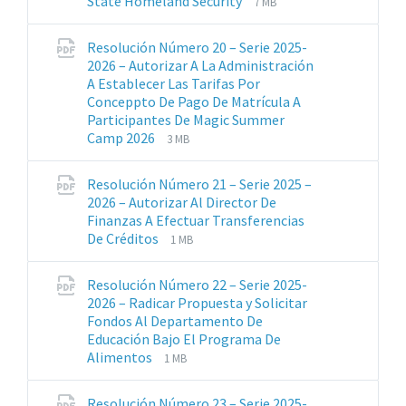
Tamaño
State Homeland Security
7 MB
de
del
archivos:
archive:
Resolución Número 20 – Serie 2025-
pdf
2026 – Autorizar A La Administración
A Establecer Las Tarifas Por
Conceppto De Pago De Matrícula A
Participantes De Magic Summer
Extensiones
Tamaño
Camp 2026
3 MB
de
del
archivos:
archive:
Resolución Número 21 – Serie 2025 –
pdf
2026 – Autorizar Al Director De
Finanzas A Efectuar Transferencias
Extensiones
Tamaño
De Créditos
1 MB
de
del
archivos:
archive:
Resolución Número 22 – Serie 2025-
pdf
2026 – Radicar Propuesta y Solicitar
Fondos Al Departamento De
Educación Bajo El Programa De
Extensiones
Tamaño
Alimentos
1 MB
de
del
archivos:
archive:
Resolución Número 23 – Serie 2025-