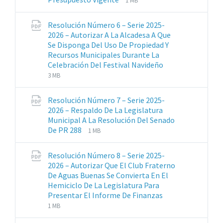
1 MB
de
del
archivos:
archive:
Resolución Número 6 – Serie 2025-
pdf
2026 – Autorizar A La Alcadesa A Que
Se Disponga Del Uso De Propiedad Y
Recursos Municipales Durante La
Extensiones
Tamaño
Celebración Del Festival Navideño
de
del
3 MB
archivos:
archive:
pdf
Resolución Número 7 – Serie 2025-
2026 – Respaldo De La Legislatura
Municipal A La Resolución Del Senado
Extensiones
Tamaño
De PR 288
1 MB
de
del
archivos:
archive:
Resolución Número 8 – Serie 2025-
pdf
2026 – Autorizar Que El Club Fraterno
De Aguas Buenas Se Convierta En El
Hemiciclo De La Legislatura Para
Extensiones
Tamaño
Presentar El Informe De Finanzas
de
del
1 MB
archivos:
archive: