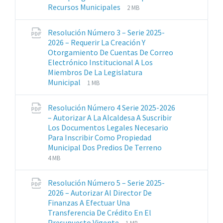
Extensiones
Tamaño
Recursos Municipales
2 MB
de
del
archivos:
archive:
Resolución Número 3 – Serie 2025-
pdf
2026 – Requerir La Creación Y
Otorgamiento De Cuentas De Correo
Electrónico Institucional A Los
Miembros De La Legislatura
Extensiones
Tamaño
Municipal
1 MB
de
del
archivos:
archive:
Resolución Número 4 Serie 2025-2026
pdf
– Autorizar A La Alcaldesa A Suscribir
Los Documentos Legales Necesario
Para Inscribir Como Propiedad
Extensiones
Tamaño
Municipal Dos Predios De Terreno
de
del
4 MB
archivos:
archive:
pdf
Resolución Número 5 – Serie 2025-
2026 – Autorizar Al Director De
Finanzas A Efectuar Una
Transferencia De Crédito En El
Extensiones
Tamaño
Presupuesto Vigente