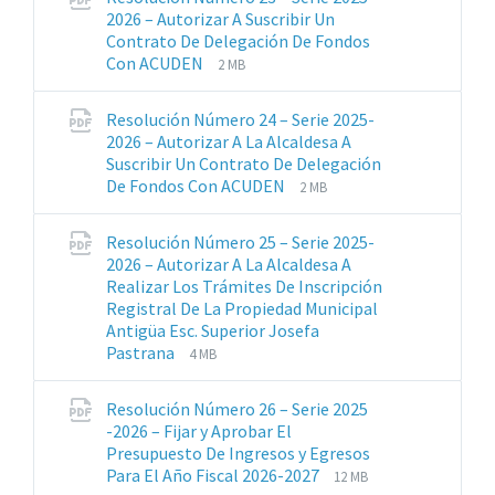
pdf
2026 – Autorizar A Suscribir Un
Contrato De Delegación De Fondos
Extensiones
Tamaño
Con ACUDEN
2 MB
de
del
archivos:
archive:
Resolución Número 24 – Serie 2025-
pdf
2026 – Autorizar A La Alcaldesa A
Suscribir Un Contrato De Delegación
Extensiones
Tamaño
De Fondos Con ACUDEN
2 MB
de
del
archivos:
archive:
Resolución Número 25 – Serie 2025-
pdf
2026 – Autorizar A La Alcaldesa A
Realizar Los Trámites De Inscripción
Registral De La Propiedad Municipal
Antigüa Esc. Superior Josefa
Extensiones
Tamaño
Pastrana
4 MB
de
del
archivos:
archive:
Resolución Número 26 – Serie 2025
pdf
-2026 – Fijar y Aprobar El
Presupuesto De Ingresos y Egresos
Extensiones
Tamaño
Para El Año Fiscal 2026-2027
12 MB