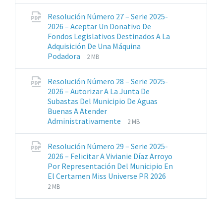
de
del
archivos:
archive:
Resolución Número 27 – Serie 2025-
pdf
2026 – Aceptar Un Donativo De
Fondos Legislativos Destinados A La
Adquisición De Una Máquina
Extensiones
Tamaño
Podadora
2 MB
de
del
archivos:
archive:
Resolución Número 28 – Serie 2025-
pdf
2026 – Autorizar A La Junta De
Subastas Del Municipio De Aguas
Buenas A Atender
Extensiones
Tamaño
Administrativamente
2 MB
de
del
archivos:
archive:
Resolución Número 29 – Serie 2025-
pdf
2026 – Felicitar A Vivianie Díaz Arroyo
Por Representación Del Municipio En
Extensiones
Tamaño
El Certamen Miss Universe PR 2026
de
del
2 MB
archivos:
archive:
pdf