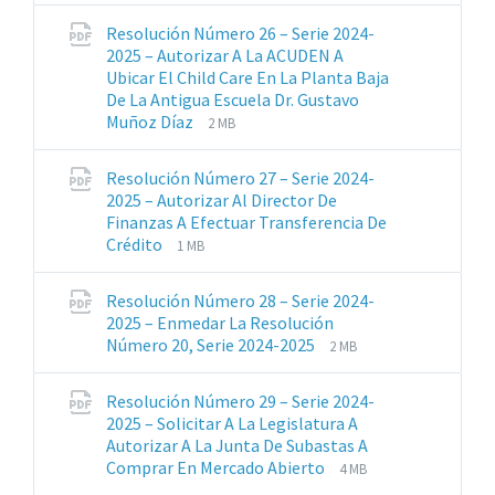
archivos:
archive:
Resolución Número 26 – Serie 2024-
pdf
2025 – Autorizar A La ACUDEN A
Ubicar El Child Care En La Planta Baja
De La Antigua Escuela Dr. Gustavo
Extensiones
Tamaño
Muñoz Díaz
2 MB
de
del
archivos:
archive:
Resolución Número 27 – Serie 2024-
pdf
2025 – Autorizar Al Director De
Finanzas A Efectuar Transferencia De
Extensiones
Tamaño
Crédito
1 MB
de
del
archivos:
archive:
Resolución Número 28 – Serie 2024-
pdf
2025 – Enmedar La Resolución
Extensiones
Tamaño
Número 20, Serie 2024-2025
2 MB
de
del
archivos:
archive:
Resolución Número 29 – Serie 2024-
pdf
2025 – Solicitar A La Legislatura A
Autorizar A La Junta De Subastas A
Extensiones
Tamaño
Comprar En Mercado Abierto
4 MB
de
del