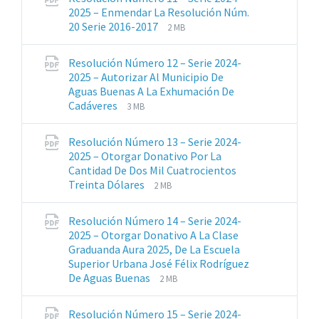
pdf
2025 – Enmendar La Resolución Núm.
Extensiones
Tamaño
20 Serie 2016-2017
2 MB
de
del
archivos:
archive:
Resolución Número 12 – Serie 2024-
pdf
2025 – Autorizar Al Municipio De
Aguas Buenas A La Exhumación De
Extensiones
Tamaño
Cadáveres
3 MB
de
del
archivos:
archive:
Resolución Número 13 – Serie 2024-
pdf
2025 – Otorgar Donativo Por La
Cantidad De Dos Mil Cuatrocientos
Extensiones
Tamaño
Treinta Dólares
2 MB
de
del
archivos:
archive:
Resolución Número 14 – Serie 2024-
pdf
2025 – Otorgar Donativo A La Clase
Graduanda Aura 2025, De La Escuela
Superior Urbana José Félix Rodríguez
Extensiones
Tamaño
De Aguas Buenas
2 MB
de
del
archivos:
archive:
Resolución Número 15 – Serie 2024-