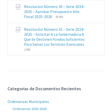
archivos:
archive:
Resolucion Número 30 – Serie 2024-
pdf
2025 – Aprobar Presupuesto Año
Extensiones
Tamaño
Fiscal 2025-2026
30 MB
de
del
archivos:
archive:
Resolución Número 31 – Serie 2024-
pdf
2025 – Solicitar A La Gobernadora A
Que Se Destinen Fondos Suficientes
Extensiones
Tamaño
Para Salvar Los Servicios Esenciales
de
del
2 MB
archivos:
archive:
pdf
Categorias de Documentos Recientes
Ordenanzas Municipales
Ordenanzas 2025-2026