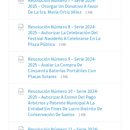
Resolución Número 7 – Serie 2024-
pdf
2025 – Otorgar Un Donativo A Favor
Extensiones
Tamaño
De La Sra. María Ortiz Vélez
1 MB
de
del
archivos:
archive:
Resolución Número 8 – Serie 2024-
pdf
2025 – Autorizar La Celebración Del
Festival Navideño A Celebrarse En La
Extensiones
Tamaño
Plaza Pública
2 MB
de
del
archivos:
archive:
Resolución Número 9 – Serie 2024-
pdf
2025 – Avalar La Compra De
Cincuenta Baterías Portátiles Con
Extensiones
Tamaño
Placas Solares
2 MB
de
del
archivos:
archive:
Resolución Número 10 – Serie 2024-
pdf
2025 – Autorizar A Eximir Del Pago
Arbitrios y Patente Municipal A La
Entidad Sin Fines De Lucro Distrito De
Extensiones
Tamaño
Conservación De Suelos
2 MB
de
del
archivos:
archive:
Resolución Número 11 – Serie 2024-