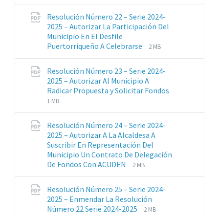
de
del
archivos:
archive:
Resolución Número 22 – Serie 2024-
pdf
2025 – Autorizar La Participación Del
Municipio En El Desfile
Extensiones
Tamaño
Puertorriqueño A Celebrarse
2 MB
de
del
archivos:
archive:
Resolución Número 23 – Serie 2024-
pdf
2025 – Autorizar Al Municipio A
Radicar Propuesta y Solicitar Fondos
Extensiones
Tamaño
1 MB
de
del
archivos:
archive:
Resolución Número 24 – Serie 2024-
pdf
2025 – Autorizar A La Alcaldesa A
Suscribir En Representación Del
Municipio Un Contrato De Delegación
Extensiones
Tamaño
De Fondos Con ACUDEN
2 MB
de
del
archivos:
archive:
Resolución Número 25 – Serie 2024-
pdf
2025 – Enmendar La Resolución
Extensiones
Tamaño
Número 22 Serie 2024-2025
2 MB
de
del