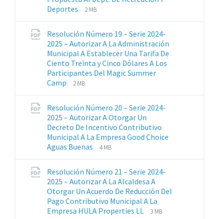
Extensiones
Tamaño
Deportes
2 MB
de
del
archivos:
archive:
Resolución Número 19 – Serie 2024-
pdf
2025 – Autorizar A La Administración
Municipal A Establecer Una Tarifa De
Ciento Treinta y Cinco Dólares A Los
Participantes Del Magic Summer
Extensiones
Tamaño
Camp
2 MB
de
del
archivos:
archive:
Resolución Número 20 – Serie 2024-
pdf
2025 – Autorizar A Otorgar Un
Decreto De Incentivo Contributivo
Municipal A La Empresa Good Choice
Extensiones
Tamaño
Aguas Buenas
4 MB
de
del
archivos:
archive:
Resolución Número 21 – Serie 2024-
pdf
2025 – Autorizar A La Alcaldesa A
Otorgar Un Acuerdo De Reducción Del
Pago Contributivo Municipal A La
Extensiones
Tamaño
Empresa HULA Properties LL
3 MB