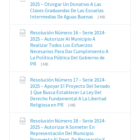
pdf
2025 – Otorgar Un Donativo A Las
Clases Graduandas De Las Escuelas
Extensiones
Tamaño
Intermedias De Aguas Buenas
2 MB
de
del
archivos:
archive:
Resolución Número 16 – Serie 2024-
pdf
2025 – Autorizar Al Municipio A
Realizar Todos Los Esfuerzos
Necesarios Para Dar Cumplimiento A
La Política Pública Del Gobierno de
Extensiones
Tamaño
PR
3 MB
de
del
archivos:
archive:
Resolución Número 17 – Serie 2024-
pdf
2025 – Apoyar El Proyecto Del Senado
1 Que Busca Establecer La Ley Del
Derecho Fundamental A La Libertad
Extensiones
Tamaño
Religiosa en PR
2 MB
de
del
archivos:
archive:
Resolución Número 18 – Serie 2024-
pdf
2025 – Autorizar A Someter En
Representación Del Municipio
Propuesta Al Dept. De Recreación Y