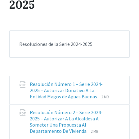
2025
Resoluciones de la Serie 2024-2025
Resolución Número 1 – Serie 2024-
2025 – Autorizar Donativo A La
Extensiones
Tamaño
Entidad Magos de Aguas Buenas
2 MB
de
del
archivos:
archive:
Resolución Número 2 – Serie 2024-
pdf
2025 – Autorizar A La Alcaldesa A
Someter Una Propuesta Al
Extensiones
Tamaño
Departamento De Vivienda
2 MB
de
del