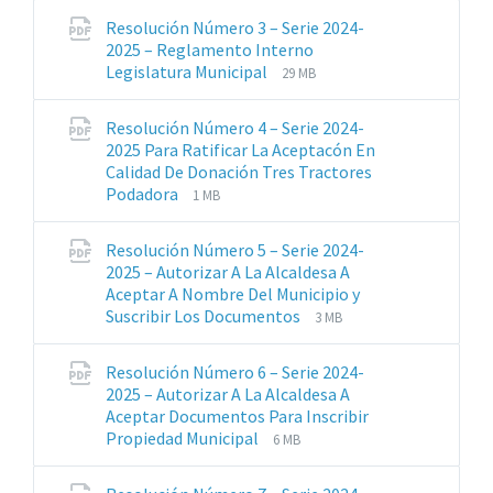
archivos:
archive:
Resolución Número 3 – Serie 2024-
pdf
2025 – Reglamento Interno
Extensiones
Tamaño
Legislatura Municipal
29 MB
de
del
archivos:
archive:
Resolución Número 4 – Serie 2024-
pdf
2025 Para Ratificar La Aceptacón En
Calidad De Donación Tres Tractores
Extensiones
Tamaño
Podadora
1 MB
de
del
archivos:
archive:
Resolución Número 5 – Serie 2024-
pdf
2025 – Autorizar A La Alcaldesa A
Aceptar A Nombre Del Municipio y
Extensiones
Tamaño
Suscribir Los Documentos
3 MB
de
del
archivos:
archive:
Resolución Número 6 – Serie 2024-
pdf
2025 – Autorizar A La Alcaldesa A
Aceptar Documentos Para Inscribir
Extensiones
Tamaño
Propiedad Municipal
6 MB
de
del
archivos:
archive: