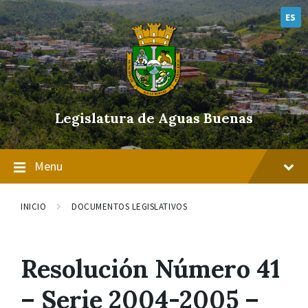
Skip
Skip
Skip
to
to
to
ES
content
main
footer
navigation
Legislatura de Aguas Buenas
Menu
INICIO
DOCUMENTOS LEGISLATIVOS
Resolución Número 41
– Serie 2004-2005 –