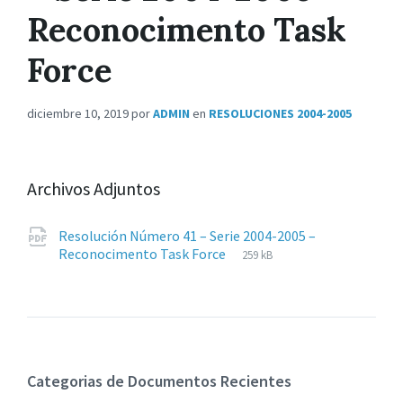
Reconocimento Task
Force
diciembre 10, 2019
por
ADMIN
en
RESOLUCIONES 2004-2005
Archivos Adjuntos
Resolución Número 41 – Serie 2004-2005 –
Extensiones
pdf
Tamaño
Reconocimento Task Force
259 kB
de
del
archivos:
archive:
Categorias de Documentos Recientes