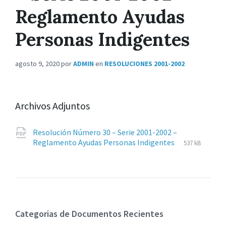
Reglamento Ayudas
Personas Indigentes
agosto 9, 2020
por
ADMIN
en
RESOLUCIONES 2001-2002
Archivos Adjuntos
Resolución Número 30 – Serie 2001-2002 –
Extensiones
pdf
Tamaño
Reglamento Ayudas Personas Indigentes
537 kB
de
del
archivos:
archive:
Categorias de Documentos Recientes