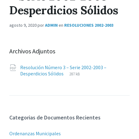
Desperdicios Sólidos
agosto 9, 2020
por
ADMIN
en
RESOLUCIONES 2002-2003
Archivos Adjuntos
Resolución Número 3 – Serie 2002-2003 –
Extensiones
pdf
Tamaño
Desperdicios Sólidos
287 kB
de
del
archivos:
archive:
Categorias de Documentos Recientes
Ordenanzas Municipales