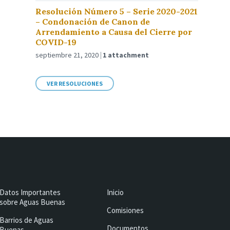
Resolución Número 5 – Serie 2020-2021
– Condonación de Canon de
Arrendamiento a Causa del Cierre por
COVID-19
septiembre 21, 2020
1 attachment
VER RESOLUCIONES
Datos Importantes
Inicio
sobre Aguas Buenas
Comisiones
Barrios de Aguas
Documentos
Buenas