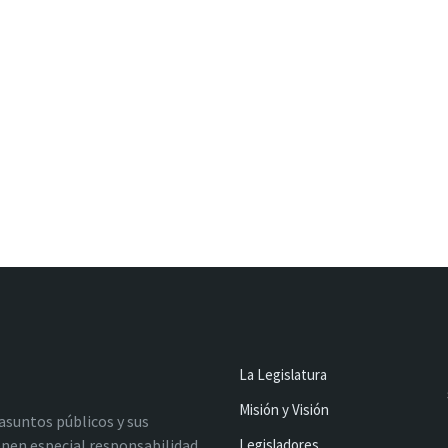
La Legislatura
Misión y Visión
 asuntos públicos y sus
nen especial responsabilidad
Legisladores