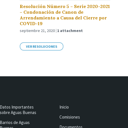
Resolución Número 5 – Serie 2020-2021
– Condonación de Canon de
Arrendamiento a Causa del Cierre por
COVID-19
septiembre 21, 2020
1 attachment
VER RESOLUCIONES
Datos Importantes
Inicio
sobre Aguas Buenas
Comisiones
Barrios de Aguas
Documentos
Buenas