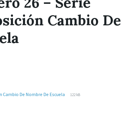
ro 26 – Serie
sición Cambio De
ela
Extensiones
pdf
Tamaño
ión Cambio De Nombre De Escuela
122 kB
de
del
archivos:
archive: