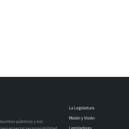
La Legislatura
Misión y Visión
 asuntos públicos y sus
nen especial responsabilidad
Legisladores