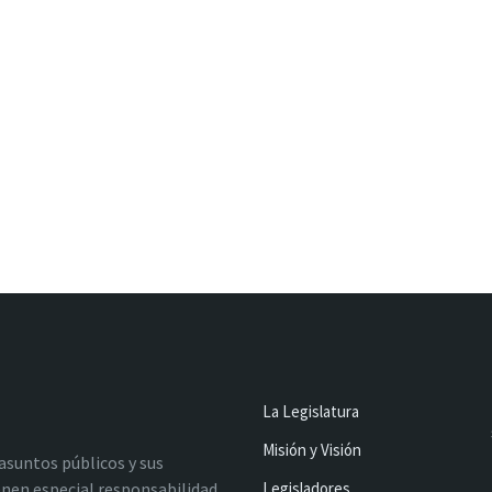
La Legislatura
Misión y Visión
 asuntos públicos y sus
nen especial responsabilidad
Legisladores