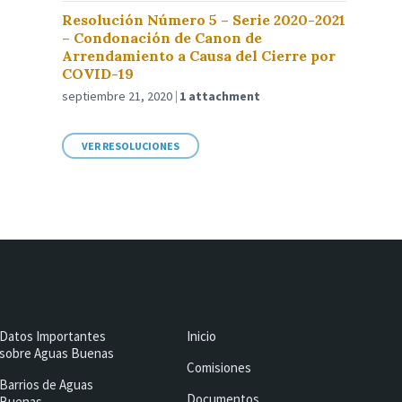
Resolución Número 5 – Serie 2020-2021
– Condonación de Canon de
Arrendamiento a Causa del Cierre por
COVID-19
septiembre 21, 2020
1 attachment
VER RESOLUCIONES
Datos Importantes
Inicio
sobre Aguas Buenas
Comisiones
Barrios de Aguas
Documentos
Buenas