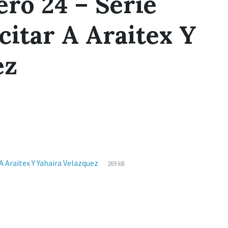
ro 24 – Serie
citar A Araitex Y
ez
Extensiones
pdf
Tamaño
A Araitex Y Yahaira Velazquez
269 kB
de
del
archivos:
archive: