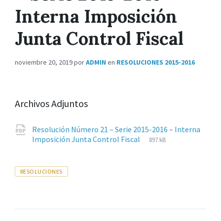
Interna Imposición
Junta Control Fiscal
noviembre 20, 2019
por
ADMIN
en
RESOLUCIONES 2015-2016
Archivos Adjuntos
Resolución Número 21 – Serie 2015-2016 – Interna
Extensiones
pdf
Tamaño
Imposición Junta Control Fiscal
897 kB
de
del
archivos:
archive:
Tags
RESOLUCIONES