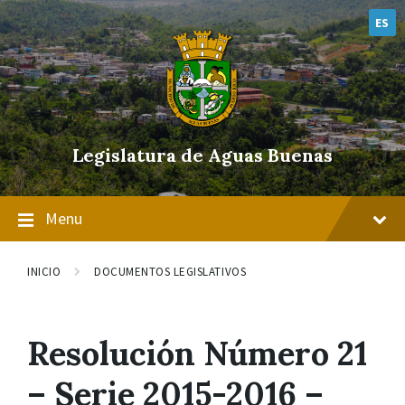
Skip
Skip
Skip
to
to
to
ES
content
main
footer
navigation
Legislatura de Aguas Buenas
Menu
INICIO
DOCUMENTOS LEGISLATIVOS
Resolución Número 21
– Serie 2015-2016 –