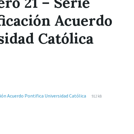
ro 21 – Serie
ficación Acuerdo
sidad Católica
Extensiones
pdf
Tamaño
ión Acuerdo Pontifica Universidad Católica
912 kB
de
del
archivos:
archive: