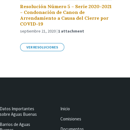
Resolución Número 5 – Serie 2020-2021
– Condonación de Canon de
Arrendamiento a Causa del Cierre por
COVID-19
septiembre 21, 2020
1 attachment
VER RESOLUCIONES
Datos Importantes
Inicio
sobre Aguas Buenas
Comisiones
Barrios de Aguas
Documentos
Buenas