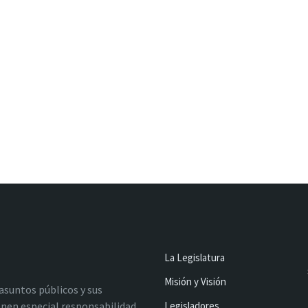
La Legislatura
Misión y Visión
 asuntos públicos y sus
nen especial responsabilidad
Legisladores