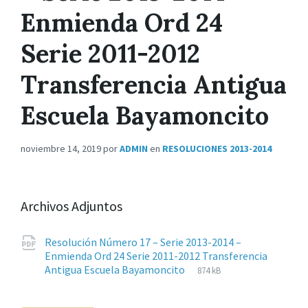
Enmienda Ord 24
Serie 2011-2012
Transferencia Antigua
Escuela Bayamoncito
noviembre 14, 2019
por
ADMIN
en
RESOLUCIONES 2013-2014
Archivos Adjuntos
Resolución Número 17 – Serie 2013-2014 –
Enmienda Ord 24 Serie 2011-2012 Transferencia
Extensiones
pdf
Tamaño
Antigua Escuela Bayamoncito
874 kB
de
del
archivos:
archive: