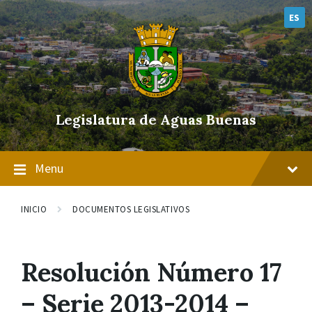
Skip
Skip
Skip
to
to
to
ES
content
main
footer
navigation
Legislatura de Aguas Buenas
Menu
INICIO
DOCUMENTOS LEGISLATIVOS
Resolución Número 17
– Serie 2013-2014 –