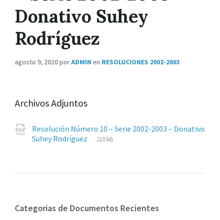
Donativo Suhey
Rodríguez
agosto 9, 2020
por
ADMIN
en
RESOLUCIONES 2002-2003
Archivos Adjuntos
Resolución Número 10 – Serie 2002-2003 – Donativo
Extensiones
pdf
Tamaño
Suhey Rodríguez
210 kB
de
del
archivos:
archive:
Categorias de Documentos Recientes