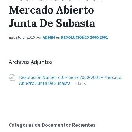
Mercado Abierto
Junta De Subasta
agosto 9, 2020
por
ADMIN
en
RESOLUCIONES 2000-2001
Archivos Adjuntos
Resolución Número 10 – Serie 2000-2001 – Mercado
Extensiones
pdf
Tamaño
Abierto Junta De Subasta
515 kB
de
del
archivos:
archive:
Categorias de Documentos Recientes