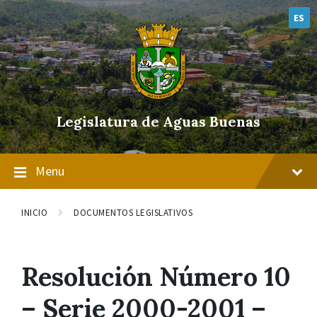
Skip
Skip
Skip
to
to
to
ES
content
main
footer
navigation
Legislatura de Aguas Buenas
Menu
INICIO
DOCUMENTOS LEGISLATIVOS
Resolución Número 10
– Serie 2000-2001 –