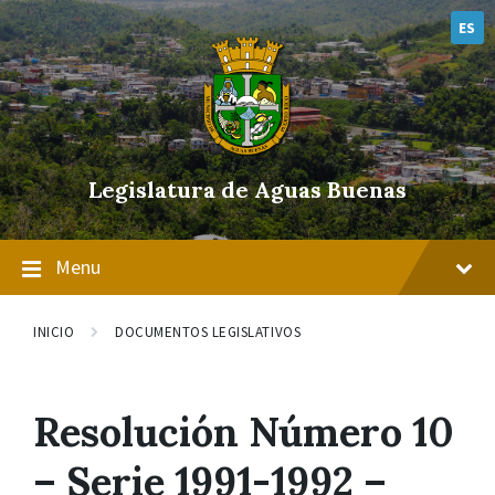
Skip
Skip
Skip
to
to
to
ES
content
main
footer
navigation
Legislatura de Aguas Buenas
Menu
INICIO
DOCUMENTOS LEGISLATIVOS
Resolución Número 10
– Serie 1991-1992 –