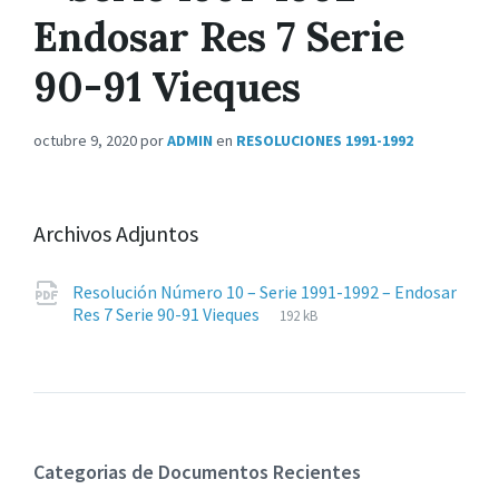
Endosar Res 7 Serie
90-91 Vieques
octubre 9, 2020
por
ADMIN
en
RESOLUCIONES 1991-1992
Archivos Adjuntos
Resolución Número 10 – Serie 1991-1992 – Endosar
Extensiones
pdf
Tamaño
Res 7 Serie 90-91 Vieques
192 kB
de
del
archivos:
archive:
Categorias de Documentos Recientes