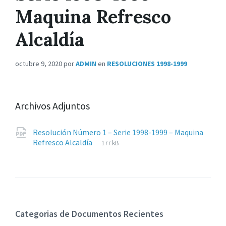
Maquina Refresco
Alcaldía
octubre 9, 2020
por
ADMIN
en
RESOLUCIONES 1998-1999
Archivos Adjuntos
Resolución Número 1 – Serie 1998-1999 – Maquina
Extensiones
pdf
Tamaño
Refresco Alcaldía
177 kB
de
del
archivos:
archive:
Categorias de Documentos Recientes