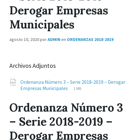
Derogar Empresas
Municipales
agosto 10, 2020
por
ADMIN
en
ORDENANZAS 2018-2019
Archivos Adjuntos
Ordenanza Número 3 – Serie 2018-2019 – Derogar
Extensiones
pdf
Tamaño
Empresas Municipales
1 MB
de
del
archivos:
archive:
Ordenanza Número 3
– Serie 2018-2019 –
Derogar Empresas