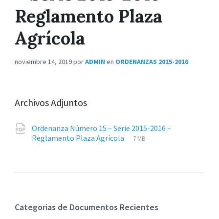
Reglamento Plaza
Agrícola
noviembre 14, 2019
por
ADMIN
en
ORDENANZAS 2015-2016
Archivos Adjuntos
Ordenanza Número 15 – Serie 2015-2016 –
Extensiones
pdf
Tamaño
Reglamento Plaza Agrícola
7 MB
de
del
archivos:
archive:
Categorias de Documentos Recientes