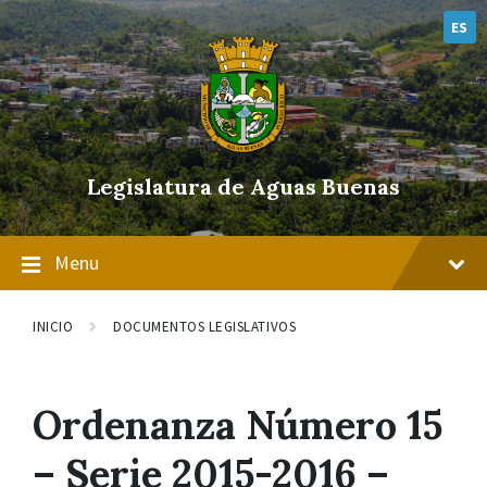
Skip
Skip
Skip
to
to
to
ES
content
main
footer
navigation
Legislatura de Aguas Buenas
Menu
INICIO
DOCUMENTOS LEGISLATIVOS
Ordenanza Número 15
– Serie 2015-2016 –