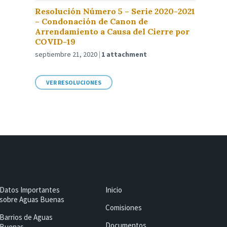
Resolución Número 5 – Serie 2020-2021
– Condonación de Canon de
Arrendamiento a Causa del Cierre por
COVID-19
septiembre 21, 2020
1 attachment
VER RESOLUCIONES
Datos Importantes
Inicio
sobre Aguas Buenas
Comisiones
Barrios de Aguas
Documentos
Buenas