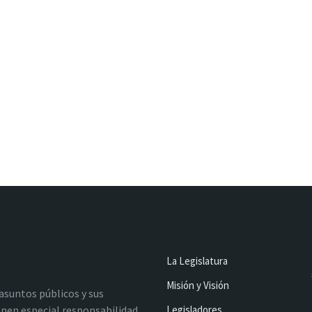
La Legislatura
Misión y Visión
 asuntos públicos y sus
nen especial responsabilidad
Legisladores