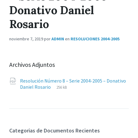
Donativo Daniel
Rosario
noviembre 7, 2019
por
ADMIN
en
RESOLUCIONES 2004-2005
Archivos Adjuntos
Resolución Número 8 – Serie 2004-2005 – Donativo
Extensiones
pdf
Tamaño
Daniel Rosario
256 kB
de
del
archivos:
archive:
Categorias de Documentos Recientes