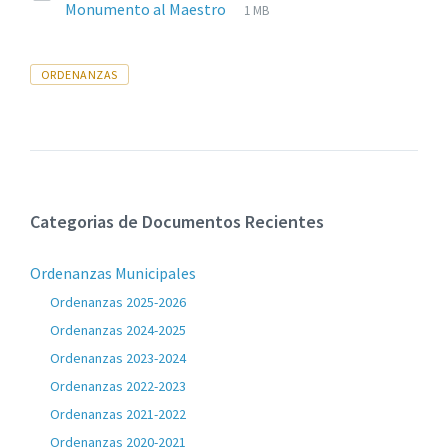
Extensiones
pdf
Tamaño
Monumento al Maestro
1 MB
de
del
archivos:
archive:
Tags
ORDENANZAS
Categorias de Documentos Recientes
Ordenanzas Municipales
Ordenanzas 2025-2026
Ordenanzas 2024-2025
Ordenanzas 2023-2024
Ordenanzas 2022-2023
Ordenanzas 2021-2022
Ordenanzas 2020-2021