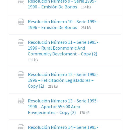
Resolución Número 9 – Serie 1995-
pdf
Extensiones
Tamaño
1996 – Emisión De Bonos
164 kB
de
del
archivos:
archive:
Resolución Número 10 – Serie 1995-
pdf
Extensiones
Tamaño
1996 – Emisión De Bonos
281 kB
de
del
archivos:
archive:
Resolución Número 11 – Serie 1995-
pdf
1996 – Rural Econmomic And
Extensiones
Tamaño
Community Develoment – Copy (2)
de
del
190 kB
archivos:
archive:
pdf
Resolución Número 12 – Serie 1995-
1996 – Felicitación Legisladores –
Extensiones
Tamaño
Copy (2)
213 kB
de
del
archivos:
archive:
Resolución Número 13 – Serie 1995-
pdf
1996 – Aportar 555.00 Area
Extensiones
Tamaño
Envejecientes – Copy (2)
178 kB
de
del
archivos:
archive:
Resolución Número 14 – Serie 1995-
pdf