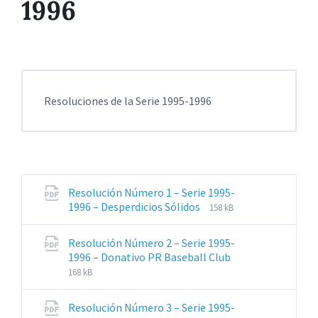
1996
Resoluciones de la Serie 1995-1996
Resolución Número 1 – Serie 1995-
Extensiones
Tamaño
1996 – Desperdicios Sólidos
158 kB
de
del
archivos:
archive:
Resolución Número 2 – Serie 1995-
pdf
Extensiones
Tamaño
1996 – Donativo PR Baseball Club
de
del
168 kB
archivos:
archive:
pdf
Resolución Número 3 – Serie 1995-