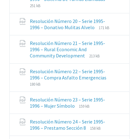
de
del
251 kB
archivos:
archive:
pdf
Resolución Número 20 – Serie 1995-
Extensiones
Tamaño
1996 – Donativo Mulitas Alvelo
171 kB
de
del
archivos:
archive:
Resolución Número 21 – Serie 1995-
pdf
1996 – Rural Economic And
Extensiones
Tamaño
Community Development
213 kB
de
del
archivos:
archive:
Resolución Número 22 – Serie 1995-
pdf
1996 – Compra Asfalto Emergencias
Extensiones
Tamaño
180 kB
de
del
archivos:
archive:
Resolución Número 23 – Serie 1995-
pdf
Extensiones
Tamaño
1996 – Mujer Símbolo
159 kB
de
del
archivos:
archive:
Resolución Número 24 – Serie 1995-
pdf
Extensiones
Tamaño
1996 – Prestamo Sección 8
158 kB
de
del