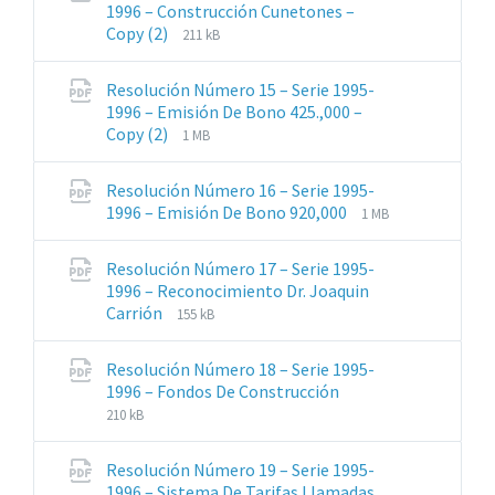
1996 – Construcción Cunetones –
Extensiones
Tamaño
Copy (2)
211 kB
de
del
archivos:
archive:
Resolución Número 15 – Serie 1995-
pdf
1996 – Emisión De Bono 425.,000 –
Extensiones
Tamaño
Copy (2)
1 MB
de
del
archivos:
archive:
Resolución Número 16 – Serie 1995-
pdf
Extensiones
Tamaño
1996 – Emisión De Bono 920,000
1 MB
de
del
archivos:
archive:
Resolución Número 17 – Serie 1995-
pdf
1996 – Reconocimiento Dr. Joaquin
Extensiones
Tamaño
Carrión
155 kB
de
del
archivos:
archive:
Resolución Número 18 – Serie 1995-
pdf
Extensiones
Tamaño
1996 – Fondos De Construcción
de
del
210 kB
archivos:
archive:
pdf
Resolución Número 19 – Serie 1995-
Extensiones
Tamaño
1996 – Sistema De Tarifas Llamadas