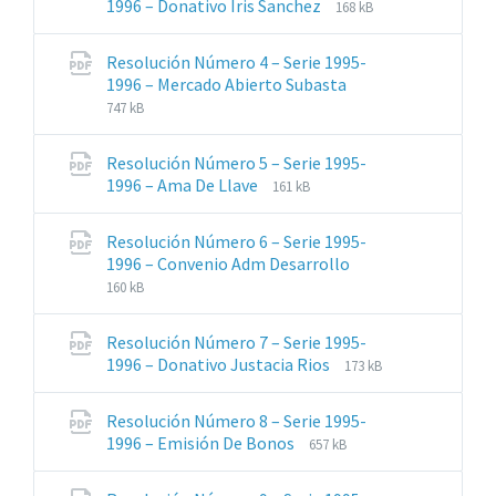
Extensiones
Tamaño
1996 – Donativo Iris Sanchez
168 kB
de
del
archivos:
archive:
Resolución Número 4 – Serie 1995-
pdf
Extensiones
Tamaño
1996 – Mercado Abierto Subasta
de
del
747 kB
archivos:
archive:
pdf
Resolución Número 5 – Serie 1995-
Extensiones
Tamaño
1996 – Ama De Llave
161 kB
de
del
archivos:
archive:
Resolución Número 6 – Serie 1995-
pdf
Extensiones
Tamaño
1996 – Convenio Adm Desarrollo
de
del
160 kB
archivos:
archive:
pdf
Resolución Número 7 – Serie 1995-
Extensiones
Tamaño
1996 – Donativo Justacia Rios
173 kB
de
del
archivos:
archive:
Resolución Número 8 – Serie 1995-
pdf
Extensiones
Tamaño
1996 – Emisión De Bonos
657 kB
de
del
archivos:
archive: