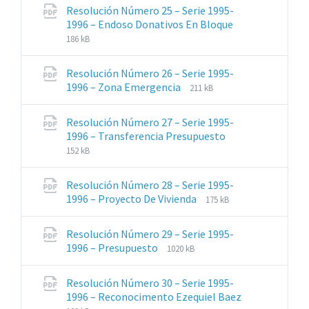
archivos:
archive:
Resolución Número 25 – Serie 1995-
pdf
Extensiones
Tamaño
1996 – Endoso Donativos En Bloque
de
del
186 kB
archivos:
archive:
pdf
Resolución Número 26 – Serie 1995-
Extensiones
Tamaño
1996 – Zona Emergencia
211 kB
de
del
archivos:
archive:
Resolución Número 27 – Serie 1995-
pdf
Extensiones
Tamaño
1996 – Transferencia Presupuesto
de
del
152 kB
archivos:
archive:
pdf
Resolución Número 28 – Serie 1995-
Extensiones
Tamaño
1996 – Proyecto De Vivienda
175 kB
de
del
archivos:
archive:
Resolución Número 29 – Serie 1995-
pdf
Extensiones
Tamaño
1996 – Presupuesto
1020 kB
de
del
archivos:
archive:
Resolución Número 30 – Serie 1995-
pdf
1996 – Reconocimento Ezequiel Baez