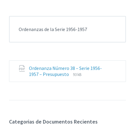
Ordenanzas de la Serie 1956-1957
Ordenanza Número 38 – Serie 1956-
Extensiones
Tamaño
1957 – Presupuesto
93 kB
de
del
archivos:
archive:
pdf
Categorias de Documentos Recientes