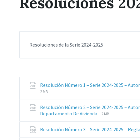
Resoluciones 20
Resoluciones de la Serie 2024-2025
Resolución Número 1 – Serie 2024-2025 – Aut
Extensiones
Tamaño
2 MB
de
del
archivos:
archive:
Resolución Número 2 – Serie 2024-2025 – Auto
pdf
Extensiones
Tamaño
Departamento De Vivienda
2 MB
de
del
archivos:
archive:
Resolución Número 3 – Serie 2024-2025 – Reg
pdf