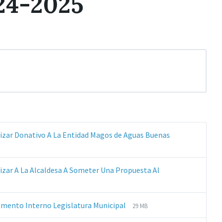
24-2025
orizar Donativo A La Entidad Magos de Aguas Buenas
rizar A La Alcaldesa A Someter Una Propuesta Al
Extensiones
Tamaño
lamento Interno Legislatura Municipal
29 MB
de
del