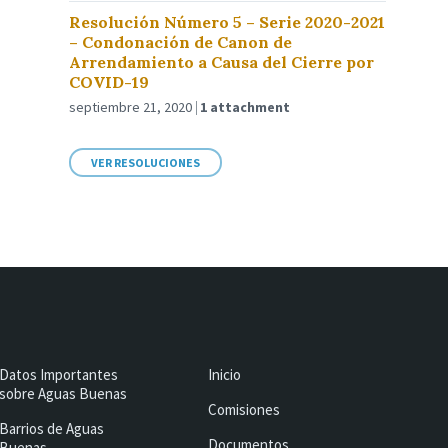
Resolución Número 5 – Serie 2020-2021
– Condonación de Canon de
Arrendamiento a Causa del Cierre por
COVID-19
septiembre 21, 2020
1 attachment
VER RESOLUCIONES
Datos Importantes
Inicio
sobre Aguas Buenas
Comisiones
Barrios de Aguas
Documentos
Buenas