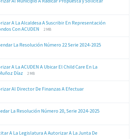
rizar Al Municipio A Radicar Propuesta y Solicitar
rizar A La Alcaldesa A Suscribir En Representación
Extensiones
Tamaño
 Fondos Con ACUDEN
2 MB
de
del
archivos:
archive:
Extensiones
Tamaño
endar La Resolución Número 22 Serie 2024-2025
pdf
de
del
archivos:
archive:
pdf
orizar A La ACUDEN A Ubicar El Child Care En La
Extensiones
Tamaño
Muñoz Díaz
2 MB
de
del
archivos:
archive:
rizar Al Director De Finanzas A Efectuar
pdf
Extensiones
Tamaño
edar La Resolución Número 20, Serie 2024-2025
de
del
archivos:
archive:
pdf
citar A La Legislatura A Autorizar A La Junta De
nsiones
año