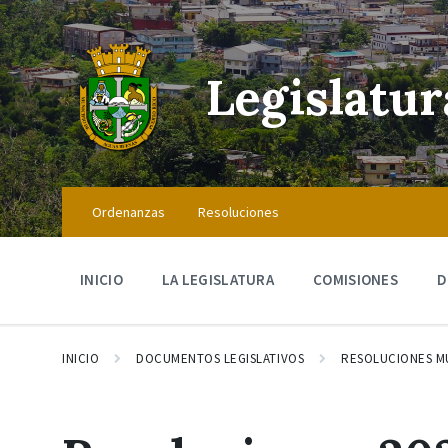
Skip
Skip
Skip
to
to
to
content
main
footer
navigation
Legislatu
Ordenanzas
Resoluciones
INICIO
LA LEGISLATURA
COMISIONES
D
INICIO
DOCUMENTOS LEGISLATIVOS
RESOLUCIONES M