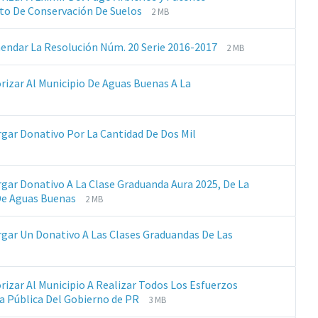
Extensiones
Tamaño
ito De Conservación De Suelos
2 MB
de
del
archivos:
archive:
Extensiones
Tamaño
endar La Resolución Núm. 20 Serie 2016-2017
2 MB
pdf
de
del
archivos:
archive:
orizar Al Municipio De Aguas Buenas A La
pdf
rgar Donativo Por La Cantidad De Dos Mil
rgar Donativo A La Clase Graduanda Aura 2025, De La
Extensiones
Tamaño
z De Aguas Buenas
2 MB
de
del
archivos:
archive:
orgar Un Donativo A Las Clases Graduandas De Las
pdf
siones
ño
os:
e:
orizar Al Municipio A Realizar Todos Los Esfuerzos
Extensiones
Tamaño
a Pública Del Gobierno de PR
3 MB
de
del