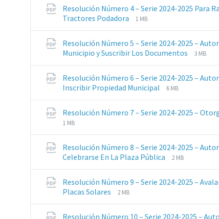
Resolución Número 4 – Serie 2024-2025 Para Ra
Extensiones
Tamaño
Tractores Podadora
1 MB
de
del
archivos:
archive:
Resolución Número 5 – Serie 2024-2025 – Auto
pdf
Extens
Tamañ
Municipio y Suscribir Los Documentos
3 MB
de
del
archivo
archive:
Resolución Número 6 – Serie 2024-2025 – Auto
pdf
Extensiones
Tamaño
Inscribir Propiedad Municipal
6 MB
de
del
archivos:
archive:
Resolución Número 7 – Serie 2024-2025 – Otorga
pdf
Extensiones
Tamaño
1 MB
de
del
archivos:
archive:
Resolución Número 8 – Serie 2024-2025 – Autori
pdf
Extensiones
Tamaño
Celebrarse En La Plaza Pública
2 MB
de
del
archivos:
archive:
Resolución Número 9 – Serie 2024-2025 – Avala
pdf
Extensiones
Tamaño
Placas Solares
2 MB
de
del
archivos:
archive:
Resolución Número 10 – Serie 2024-2025 – Auto