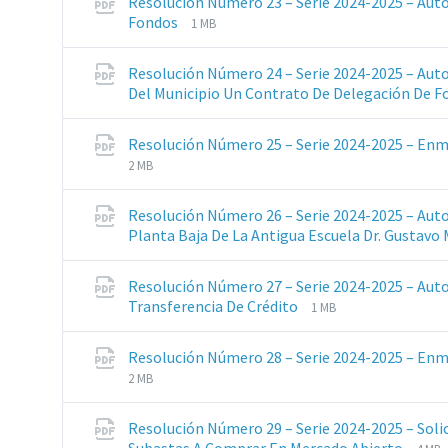
Resolución Número 23 – Serie 2024-2025 – Auto
pdf
Extensiones
Tamaño
Fondos
1 MB
de
del
archivos:
archive:
Resolución Número 24 – Serie 2024-2025 – Auto
pdf
Del Municipio Un Contrato De Delegación De
Resolución Número 25 – Serie 2024-2025 – Enm
2 MB
Resolución Número 26 – Serie 2024-2025 – Aut
Planta Baja De La Antigua Escuela Dr. Gustavo 
Resolución Número 27 – Serie 2024-2025 – Auto
Extensiones
Tamaño
Transferencia De Crédito
1 MB
de
del
archivos:
archive:
Resolución Número 28 – Serie 2024-2025 – Enm
pdf
2 MB
Resolución Número 29 – Serie 2024-2025 – Soli
Exte
Tam