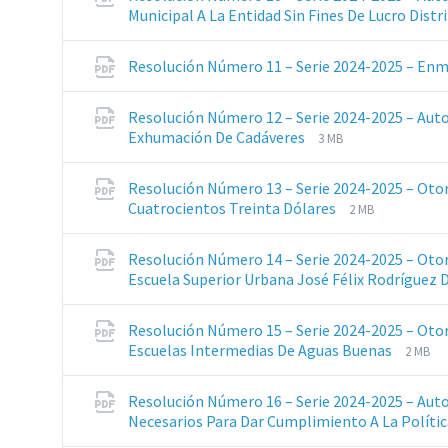
pdf
Municipal A La Entidad Sin Fines De Lucro Distr
Resolución Número 11 – Serie 2024-2025 – Enm
Resolución Número 12 – Serie 2024-2025 – Aut
Extensiones
Tamaño
Exhumación De Cadáveres
3 MB
de
del
archivos:
archive:
Resolución Número 13 – Serie 2024-2025 – Oto
pdf
Extensiones
Tamaño
Cuatrocientos Treinta Dólares
2 MB
de
del
archivos:
archive:
Resolución Número 14 – Serie 2024-2025 – Oto
pdf
Escuela Superior Urbana José Félix Rodrígue
Resolución Número 15 – Serie 2024-2025 – Ot
Exten
Tama
Escuelas Intermedias De Aguas Buenas
2 MB
de
del
archiv
archiv
Resolución Número 16 – Serie 2024-2025 – Aut
pdf
Necesarios Para Dar Cumplimiento A La Polític