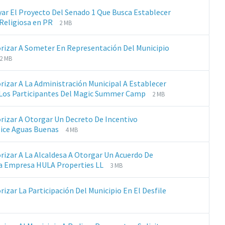
archivos:
archive:
yar El Proyecto Del Senado 1 Que Busca Establecer
pdf
Extensiones
Tamaño
 Religiosa en PR
2 MB
de
del
archivos:
archive:
orizar A Someter En Representación Del Municipio
pdf
Extensiones
Tamaño
2 MB
de
del
archivos:
archive:
rizar A La Administración Municipal A Establecer
pdf
Extensiones
Tamaño
 A Los Participantes Del Magic Summer Camp
2 MB
de
del
archivos:
archive:
orizar A Otorgar Un Decreto De Incentivo
pdf
Extensiones
Tamaño
oice Aguas Buenas
4 MB
de
del
archivos:
archive:
orizar A La Alcaldesa A Otorgar Un Acuerdo De
pdf
Extensiones
Tamaño
 La Empresa HULA Properties LL
3 MB
de
del
archivos:
archive:
izar La Participación Del Municipio En El Desfile
pdf