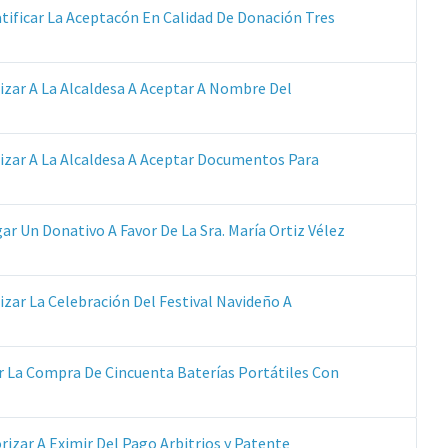
archivos:
archive:
tificar La Aceptacón En Calidad De Donación Tres
pdf
rizar A La Alcaldesa A Aceptar A Nombre Del
iones
o
s:
rizar A La Alcaldesa A Aceptar Documentos Para
r Un Donativo A Favor De La Sra. María Ortiz Vélez
zar La Celebración Del Festival Navideño A
r La Compra De Cincuenta Baterías Portátiles Con
rizar A Eximir Del Pago Arbitrios y Patente