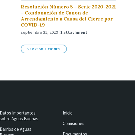
Resolución Número 5 – Serie 2020-2021
– Condonación de Canon de
Arrendamiento a Causa del Cierre por
COVID-19
septiembre 21, 2020
1 attachment
VER RESOLUCIONES
Datos Importantes
Inicio
sobre Aguas Buenas
Comisiones
Barrios de Aguas
Documentos
Buenas