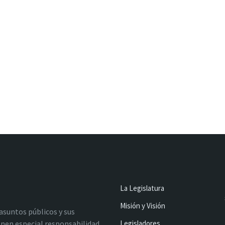
La Legislatura
Misión y Visión
 asuntos públicos y sus
nen especial responsabilidad
Legisladores