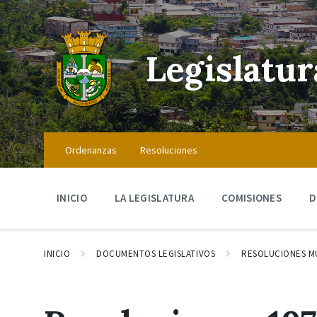
Skip
Skip
Skip
to
to
to
content
main
footer
navigation
Legislatu
Ordenanzas
Resoluciones
INICIO
LA LEGISLATURA
COMISIONES
D
INICIO
DOCUMENTOS LEGISLATIVOS
RESOLUCIONES M