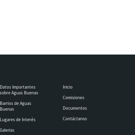
Datos Importantes
Inicio
sobre Aguas Buenas
Comisiones
Barrios de Aguas
Documentos
Buenas
Contáctanos
Lugares de Interés
Galerias