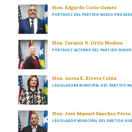
Hon. Edgardo Cotto Gómez
PORTAVOZ DEL PARTIDO NUEVO PROGRES
Hon. Carmen N. Ortíz Medina
PORTAVOZ ALTERNO DEL PARTIDO NUEVO
Hon. Aurea E. Rivera Colón
LEGISLADORA MUNICIPAL DEL PARTIDO N
Hon. José Manuel Sánchez Pérez
LEGISLADOR MUNICIPAL DEL PARTIDO NU