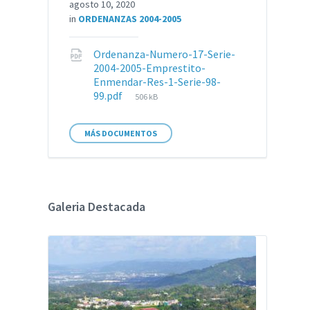
agosto 10, 2020
in
ORDENANZAS 2004-2005
Ordenanza-Numero-17-Serie-
2004-2005-Emprestito-
Enmendar-Res-1-Serie-98-
File
99.pdf
506 kB
size:
MÁS DOCUMENTOS
Galeria Destacada