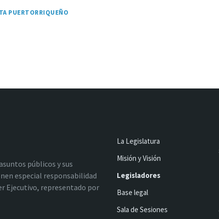
STA PUERTORRIQUEÑO
La Legislatura
Misión y Visión
 asuntos públicos y sus
nen especial responsabilidad
Legisladores
oder Ejecutivo, representado por
Base legal
Sala de Sesiones