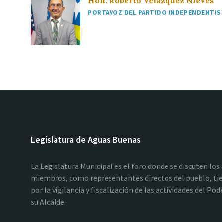
Hon. Roberto Velázquez Nieves
PORTAVOZ DEL PARTIDO INDEPENDENTI
Legislatura de Aguas Buenas
La Legislatura Municipal es el foro donde se discuten los
miembros, como representantes directos del pueblo, tie
por la vigilancia y fiscalización de las actividades del P
su Alcalde.