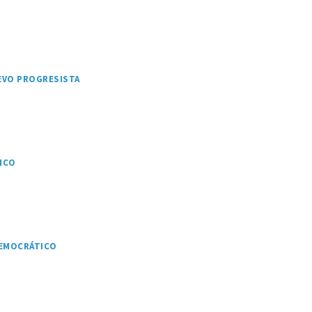
EVO PROGRESISTA
ICO
DEMOCRÁTICO