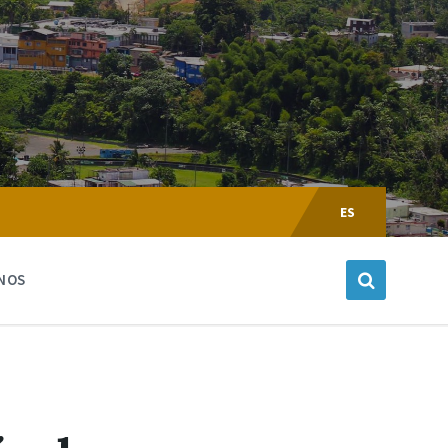
Escoger
Lenguaje:
ES
NOS