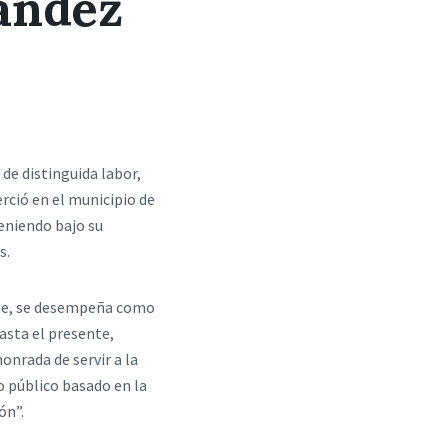
ández
 de distinguida labor,
rció en el municipio de
eniendo bajo su
s.
nte, se desempeña como
hasta el presente,
onrada de servir a la
 público basado en la
ón”.