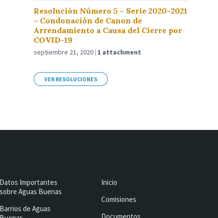
Resolución Número 5 – Serie 2020-2021
– Condonación de Canon de
Arrendamiento a Causa del Cierre por
COVID-19
septiembre 21, 2020
1 attachment
VER RESOLUCIONES
Datos Importantes
Inicio
sobre Aguas Buenas
Comisiones
Barrios de Aguas
Documentos
Buenas