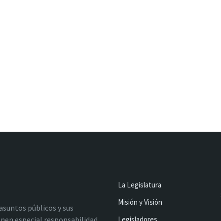
La Legislatura
Misión y Visión
 asuntos públicos y sus
nen especial responsabilidad
Legisladores