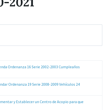
0-2021
Extensiones
Tamaño
enda Ordenanza 16 Serie 2002-2003 Cumpleaños
de
del
archivos:
archive:
pdf
dar Ordenanza 19 Serie 2008-2009 Vehículos 24
mentar y Establecer un Centro de Acopio para que