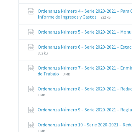
de
del
archivos:
archive:
Ordenanza Número 4 – Serie 2020-2021 – Para 
pdf
Extensiones
Tamaño
Informe de Ingresos y Gastos
722 kB
de
del
archivos:
archive:
Ordenanza Número 5 – Serie 2020-2021 – Mon
pdf
Ordenanza Número 6 – Serie 2020-2021 – Esta
892 kB
Ordenanza Número 7 – Serie 2020-2021 – Enmien
Extensiones
Tamaño
de Trabajo
3 MB
de
del
archivos:
archive:
Ordenanza Número 8 – Serie 2020-2021 – Reduc
pdf
Extensiones
Tamaño
1 MB
de
del
archivos:
archive:
Ordenanza Número 9 – Serie 2020-2021 – Reg
pdf
Ordenanza Número 10 – Serie 2020-2021 – Redu
1 MB