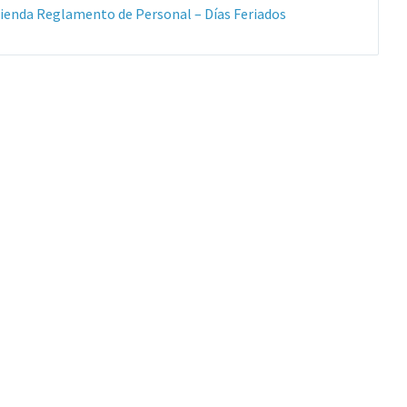
archivos:
archive:
Extensiones
Tamaño
ienda Reglamento de Personal – Días Feriados
pdf
de
del
archivos:
archive:
pdf