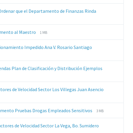
Ordenar que el Departamento de Finanzas Rinda
Extensiones
Tamaño
umento al Maestro
1 MB
de
del
archivos:
archive:
Extensiones
Tamaño
cionamiento Impedido Ana V. Rosario Santiago
pdf
de
del
archivos:
archive:
pdf
das Plan de Clasificación y Distribución Ejemplos
tores de Velocidad Sector Los Villegas Juan Asencio
Extensiones
Tamaño
lamento Pruebas Drogas Empleados Sensitivos
3 MB
de
del
archivos:
archive:
Extensiones
Tamaño
ctores de Velocidad Sector La Vega, Bo. Sumidero
pdf
de
del