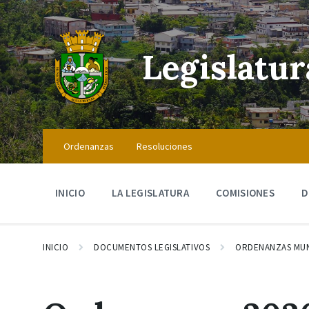
Skip
Skip
Skip
to
to
to
content
main
footer
navigation
Legislatu
Ordenanzas
Resoluciones
INICIO
LA LEGISLATURA
COMISIONES
D
INICIO
DOCUMENTOS LEGISLATIVOS
ORDENANZAS MUN