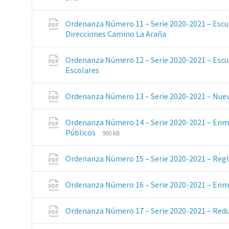
Ordenanza Número 11 – Serie 2020-2021 – Escue
Extensiones
Direcciones Camino La Araña
de
archivos:
Ordenanza Número 12 – Serie 2020-2021 – Escu
pdf
Extensiones
Escolares
de
archivos:
Ordenanza Número 13 – Serie 2020-2021 – Nue
pdf
Ordenanza Número 14 – Serie 2020-2021 – E
Extensiones
Tamaño
Públicos
900 kB
de
del
archivos:
archive:
Ordenanza Número 15 – Serie 2020-2021 – Re
pdf
Ordenanza Número 16 – Serie 2020-2021 – En
Ordenanza Número 17 – Serie 2020-2021 – Red