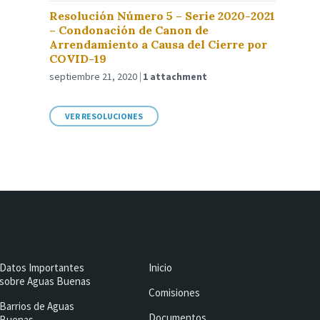
Resolución Número 5 – Serie 2020-2021
– Condonación de Canon de
Arrendamiento a Causa del Cierre por
COVID-19
septiembre 21, 2020
1 attachment
VER RESOLUCIONES
Datos Importantes
Inicio
sobre Aguas Buenas
Comisiones
Barrios de Aguas
Documentos
Buenas