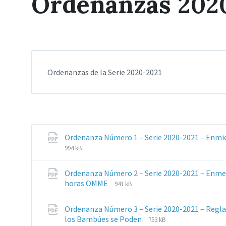
Ordenanzas 202
Ordenanzas de la Serie 2020-2021
Ordenanza Número 1 – Serie 2020-2021 – Enmi
994 kB
Ordenanza Número 2 – Serie 2020-2021 – Enmen
Extensiones
Tamaño
horas OMME
941 kB
de
del
archivos:
archive:
Ordenanza Número 3 – Serie 2020-2021 – Regla
pdf
Extensiones
Tamaño
los Bambúes se Poden
753 kB