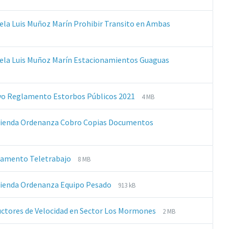
archivos:
archive:
pdf
la Luis Muñoz Marín Prohibir Transito en Ambas
ela Luis Muñoz Marín Estacionamientos Guaguas
Extensiones
Tamaño
vo Reglamento Estorbos Públicos 2021
4 MB
de
del
archivos:
archive:
nmienda Ordenanza Cobro Copias Documentos
pdf
Extensiones
Tamaño
glamento Teletrabajo
8 MB
de
del
archivos:
archive:
Extensiones
Tamaño
mienda Ordenanza Equipo Pesado
913 kB
pdf
de
del
archivos:
archive:
Extensiones
Tamaño
uctores de Velocidad en Sector Los Mormones
2 MB
pdf
de
del