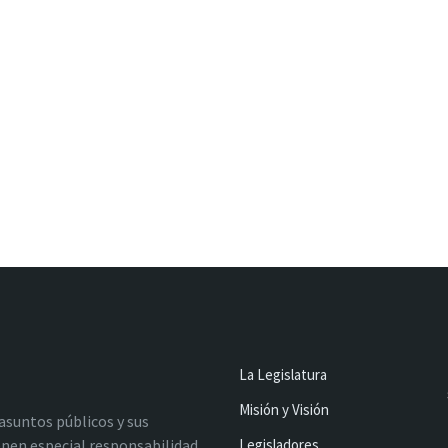
La Legislatura
Misión y Visión
 asuntos públicos y sus
nen especial responsabilidad
Legisladores