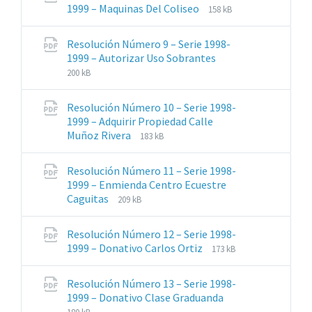
Extensiones
Tamaño
1999 – Maquinas Del Coliseo
158 kB
de
del
archivos:
archive:
Resolución Número 9 – Serie 1998-
pdf
Extensiones
Tamaño
1999 – Autorizar Uso Sobrantes
de
del
200 kB
archivos:
archive:
pdf
Resolución Número 10 – Serie 1998-
1999 – Adquirir Propiedad Calle
Extensiones
Tamaño
Muñoz Rivera
183 kB
de
del
archivos:
archive:
Resolución Número 11 – Serie 1998-
pdf
1999 – Enmienda Centro Ecuestre
Extensiones
Tamaño
Caguitas
209 kB
de
del
archivos:
archive:
Resolución Número 12 – Serie 1998-
pdf
Extensiones
Tamaño
1999 – Donativo Carlos Ortiz
173 kB
de
del
archivos:
archive:
Resolución Número 13 – Serie 1998-
pdf
Extensiones
Tamaño
1999 – Donativo Clase Graduanda
de
del