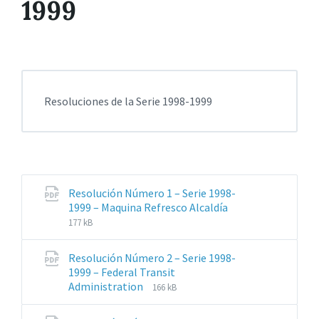
1999
Resoluciones de la Serie 1998-1999
Resolución Número 1 – Serie 1998-
Extensiones
Tamaño
1999 – Maquina Refresco Alcaldía
de
del
177 kB
archivos:
archive:
pdf
Resolución Número 2 – Serie 1998-
1999 – Federal Transit
Extensiones
Tamaño
Administration
166 kB
de
del
archivos:
archive: