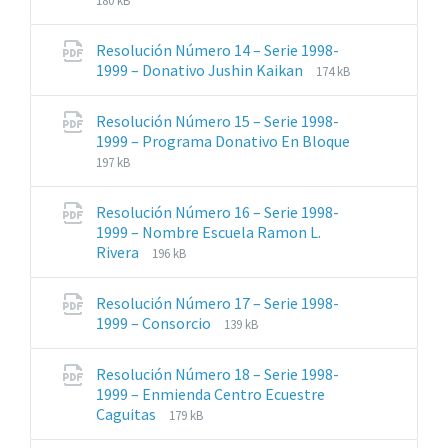
180 kB
archivos:
archive:
pdf
Resolución Número 14 – Serie 1998-
Extensiones
Tamaño
1999 – Donativo Jushin Kaikan
174 kB
de
del
archivos:
archive:
Resolución Número 15 – Serie 1998-
pdf
1999 – Programa Donativo En Bloque
Extensiones
Tamaño
197 kB
de
del
archivos:
archive:
Resolución Número 16 – Serie 1998-
pdf
1999 – Nombre Escuela Ramon L.
Extensiones
Tamaño
Rivera
196 kB
de
del
archivos:
archive:
Resolución Número 17 – Serie 1998-
pdf
Extensiones
Tamaño
1999 – Consorcio
139 kB
de
del
archivos:
archive:
Resolución Número 18 – Serie 1998-
pdf
1999 – Enmienda Centro Ecuestre
Extensiones
Tamaño
Caguitas
179 kB
de
del