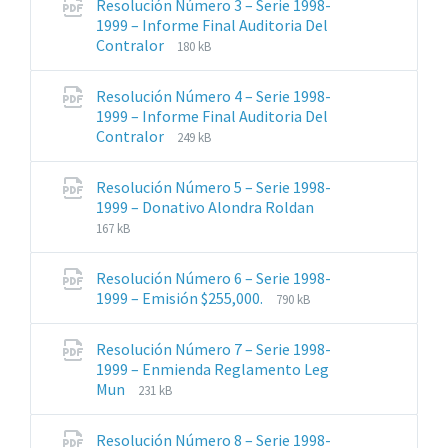
Resolución Número 3 – Serie 1998-
pdf
1999 – Informe Final Auditoria Del
Extensiones
Tamaño
Contralor
180 kB
de
del
archivos:
archive:
Resolución Número 4 – Serie 1998-
pdf
1999 – Informe Final Auditoria Del
Extensiones
Tamaño
Contralor
249 kB
de
del
archivos:
archive:
Resolución Número 5 – Serie 1998-
pdf
Extensiones
Tamaño
1999 – Donativo Alondra Roldan
de
del
167 kB
archivos:
archive:
pdf
Resolución Número 6 – Serie 1998-
Extensiones
Tamaño
1999 – Emisión $255,000.
790 kB
de
del
archivos:
archive:
Resolución Número 7 – Serie 1998-
pdf
1999 – Enmienda Reglamento Leg
Extensiones
Tamaño
Mun
231 kB
de
del
archivos:
archive:
Resolución Número 8 – Serie 1998-
pdf