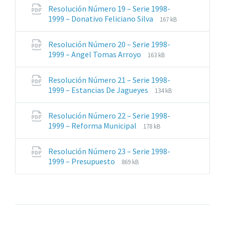
archivos:
archive:
Resolución Número 19 – Serie 1998-
pdf
Extensiones
Tamaño
1999 – Donativo Feliciano Silva
167 kB
de
del
archivos:
archive:
Resolución Número 20 – Serie 1998-
pdf
Extensiones
Tamaño
1999 – Angel Tomas Arroyo
163 kB
de
del
archivos:
archive:
Resolución Número 21 – Serie 1998-
pdf
Extensiones
Tamaño
1999 – Estancias De Jagueyes
134 kB
de
del
archivos:
archive:
Resolución Número 22 – Serie 1998-
pdf
Extensiones
Tamaño
1999 – Reforma Municipal
178 kB
de
del
archivos:
archive:
Resolución Número 23 – Serie 1998-
pdf
Extensiones
Tamaño
1999 – Presupuesto
869 kB
de
del
archivos:
archive:
pdf