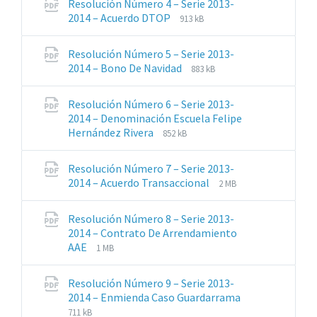
Resolución Número 4 – Serie 2013-
pdf
Extensiones
Tamaño
2014 – Acuerdo DTOP
913 kB
de
del
archivos:
archive:
Resolución Número 5 – Serie 2013-
pdf
Extensiones
Tamaño
2014 – Bono De Navidad
883 kB
de
del
archivos:
archive:
Resolución Número 6 – Serie 2013-
pdf
2014 – Denominación Escuela Felipe
Extensiones
Tamaño
Hernández Rivera
852 kB
de
del
archivos:
archive:
Resolución Número 7 – Serie 2013-
pdf
Extensiones
Tamaño
2014 – Acuerdo Transaccional
2 MB
de
del
archivos:
archive:
Resolución Número 8 – Serie 2013-
pdf
2014 – Contrato De Arrendamiento
Extensiones
Tamaño
AAE
1 MB
de
del
archivos:
archive:
Resolución Número 9 – Serie 2013-
pdf
2014 – Enmienda Caso Guardarrama
Extensiones
Tamaño
711 kB