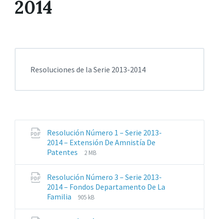
2014
Resoluciones de la Serie 2013-2014
Resolución Número 1 – Serie 2013-
2014 – Extensión De Amnistía De
Extensiones
Tamaño
Patentes
2 MB
de
del
archivos:
archive:
Resolución Número 3 – Serie 2013-
pdf
2014 – Fondos Departamento De La
Extensiones
Tamaño
Familia
905 kB
de
del
archivos:
archive: