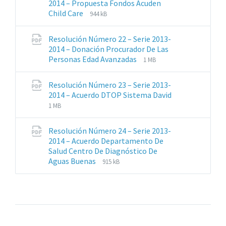
2014 – Propuesta Fondos Acuden
Extensiones
Tamaño
Child Care
944 kB
de
del
archivos:
archive:
Resolución Número 22 – Serie 2013-
pdf
2014 – Donación Procurador De Las
Extensiones
Tamaño
Personas Edad Avanzadas
1 MB
de
del
archivos:
archive:
Resolución Número 23 – Serie 2013-
pdf
2014 – Acuerdo DTOP Sistema David
Extensiones
Tamaño
1 MB
de
del
archivos:
archive:
Resolución Número 24 – Serie 2013-
pdf
2014 – Acuerdo Departamento De
Salud Centro De Diagnóstico De
Extensiones
Tamaño
Aguas Buenas
915 kB
de
del
archivos:
archive:
pdf