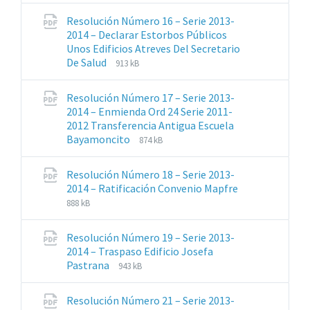
archivos:
archive:
Resolución Número 16 – Serie 2013-
pdf
2014 – Declarar Estorbos Públicos
Unos Edificios Atreves Del Secretario
Extensiones
Tamaño
De Salud
913 kB
de
del
archivos:
archive:
Resolución Número 17 – Serie 2013-
pdf
2014 – Enmienda Ord 24 Serie 2011-
2012 Transferencia Antigua Escuela
Extensiones
Tamaño
Bayamoncito
874 kB
de
del
archivos:
archive:
Resolución Número 18 – Serie 2013-
pdf
2014 – Ratificación Convenio Mapfre
Extensiones
Tamaño
888 kB
de
del
archivos:
archive:
Resolución Número 19 – Serie 2013-
pdf
2014 – Traspaso Edificio Josefa
Extensiones
Tamaño
Pastrana
943 kB
de
del
archivos:
archive:
Resolución Número 21 – Serie 2013-
pdf