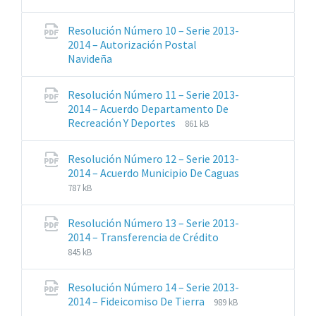
de
del
archivos:
archive:
Resolución Número 10 – Serie 2013-
pdf
2014 – Autorización Postal
Extensiones
Navideña
de
archivos:
Resolución Número 11 – Serie 2013-
pdf
2014 – Acuerdo Departamento De
Extensiones
Tamaño
Recreación Y Deportes
861 kB
de
del
archivos:
archive:
Resolución Número 12 – Serie 2013-
pdf
Extensiones
Tamaño
2014 – Acuerdo Municipio De Caguas
de
del
787 kB
archivos:
archive:
pdf
Resolución Número 13 – Serie 2013-
Extensiones
Tamaño
2014 – Transferencia de Crédito
de
del
845 kB
archivos:
archive:
pdf
Resolución Número 14 – Serie 2013-
Extensiones
Tamaño
2014 – Fideicomiso De Tierra
989 kB
de
del