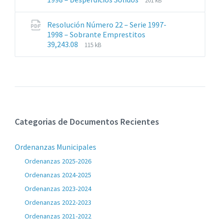
201 kB
de
del
archivos:
archive:
Resolución Número 22 – Serie 1997-
pdf
1998 – Sobrante Emprestitos
Extensiones
Tamaño
39,243.08
115 kB
de
del
archivos:
archive:
pdf
Categorias de Documentos Recientes
Ordenanzas Municipales
Ordenanzas 2025-2026
Ordenanzas 2024-2025
Ordenanzas 2023-2024
Ordenanzas 2022-2023
Ordenanzas 2021-2022