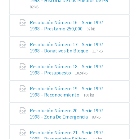
1998 – Historia De Los Pueblos De PR
Extensiones
Tamaño
82 kB
de
del
archivos:
archive:
Resolución Número 16 – Serie 1997-
pdf
Extensiones
Tamaño
1998 – Prestamo 250,000
92 kB
de
del
archivos:
archive:
Resolución Número 17 – Serie 1997-
pdf
Extensiones
Tamaño
1998 – Donativos En Bloque
117 kB
de
del
archivos:
archive:
Resolución Número 18 – Serie 1997-
pdf
Extensiones
Tamaño
1998 – Presupuesto
1024 kB
de
del
archivos:
archive:
Resolución Número 19 – Serie 1997-
pdf
Extensiones
Tamaño
1998 – Reconocimiento
100 kB
de
del
archivos:
archive:
Resolución Número 20 – Serie 1997-
pdf
Extensiones
Tamaño
1998 – Zona De Emergencia
88 kB
de
del
archivos:
archive:
Resolución Número 21 – Serie 1997-
pdf
Extensiones
Tamaño
1998 – Desperdicios Sólidos