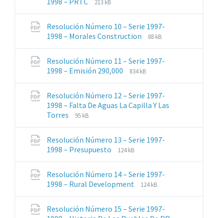
Extensiones
Tamaño
1998 – PRTC
213 kB
de
del
archivos:
archive:
Resolución Número 10 – Serie 1997-
pdf
Extensiones
Tamaño
1998 – Morales Construction
88 kB
de
del
archivos:
archive:
Resolución Número 11 – Serie 1997-
pdf
Extensiones
Tamaño
1998 – Emisión 290,000
834 kB
de
del
archivos:
archive:
Resolución Número 12 – Serie 1997-
pdf
1998 – Falta De Aguas La Capilla Y Las
Extensiones
Tamaño
Torres
95 kB
de
del
archivos:
archive:
Resolución Número 13 – Serie 1997-
pdf
Extensiones
Tamaño
1998 – Presupuesto
124 kB
de
del
archivos:
archive:
Resolución Número 14 – Serie 1997-
pdf
Extensiones
Tamaño
1998 – Rural Development
124 kB
de
del
archivos:
archive:
Resolución Número 15 – Serie 1997-
pdf