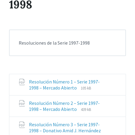
1998
Resoluciones de la Serie 1997-1998
Resolución Número 1 – Serie 1997-
Extensiones
Tamaño
1998 – Mercado Abierto
105 kB
de
del
archivos:
archive:
Resolución Número 2 – Serie 1997-
pdf
Extensiones
Tamaño
1998 – Mercado Abierto
439 kB
de
del
archivos:
archive:
Resolución Número 3 – Serie 1997-
pdf
Extensiones
Tamaño
1998 – Donativo Amid J. Hernández