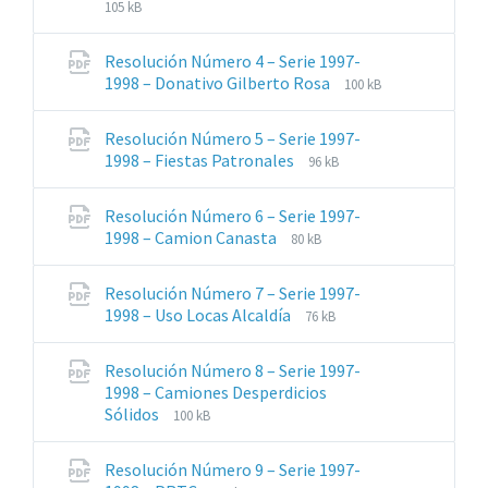
de
del
105 kB
archivos:
archive:
pdf
Resolución Número 4 – Serie 1997-
Extensiones
Tamaño
1998 – Donativo Gilberto Rosa
100 kB
de
del
archivos:
archive:
Resolución Número 5 – Serie 1997-
pdf
Extensiones
Tamaño
1998 – Fiestas Patronales
96 kB
de
del
archivos:
archive:
Resolución Número 6 – Serie 1997-
pdf
Extensiones
Tamaño
1998 – Camion Canasta
80 kB
de
del
archivos:
archive:
Resolución Número 7 – Serie 1997-
pdf
Extensiones
Tamaño
1998 – Uso Locas Alcaldía
76 kB
de
del
archivos:
archive:
Resolución Número 8 – Serie 1997-
pdf
1998 – Camiones Desperdicios
Extensiones
Tamaño
Sólidos
100 kB
de
del
archivos:
archive:
Resolución Número 9 – Serie 1997-
pdf