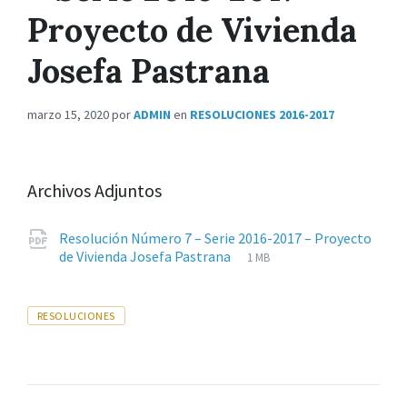
Proyecto de Vivienda
Josefa Pastrana
marzo 15, 2020
por
ADMIN
en
RESOLUCIONES 2016-2017
Archivos Adjuntos
Resolución Número 7 – Serie 2016-2017 – Proyecto
Extensiones
pdf
Tamaño
de Vivienda Josefa Pastrana
1 MB
de
del
archivos:
archive:
Tags
RESOLUCIONES