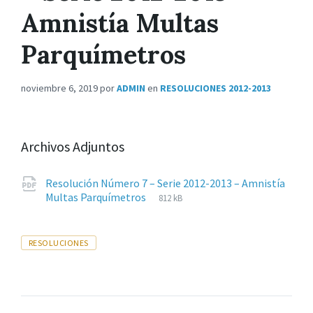
Amnistía Multas
Parquímetros
noviembre 6, 2019
por
ADMIN
en
RESOLUCIONES 2012-2013
Archivos Adjuntos
Resolución Número 7 – Serie 2012-2013 – Amnistía
Extensiones
pdf
Tamaño
Multas Parquímetros
812 kB
de
del
archivos:
archive:
Tags
RESOLUCIONES