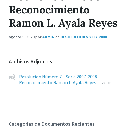
Reconocimiento
Ramon L. Ayala Reyes
agosto 9, 2020
por
ADMIN
en
RESOLUCIONES 2007-2008
Archivos Adjuntos
Resolución Número 7 – Serie 2007-2008 –
Extensiones
pdf
Tamaño
Reconocimiento Ramon L. Ayala Reyes
201 kB
de
del
archivos:
archive:
Categorias de Documentos Recientes