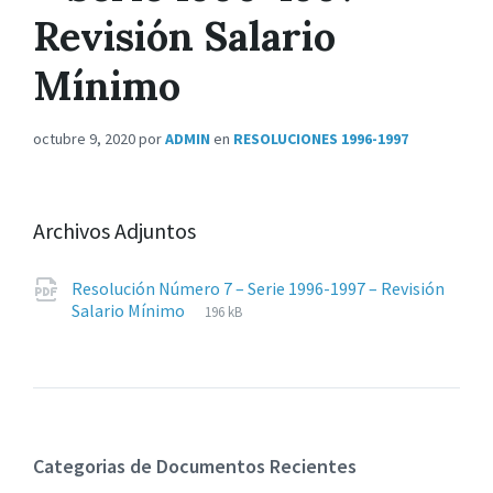
Revisión Salario
Mínimo
octubre 9, 2020
por
ADMIN
en
RESOLUCIONES 1996-1997
Archivos Adjuntos
Resolución Número 7 – Serie 1996-1997 – Revisión
Extensiones
pdf
Tamaño
Salario Mínimo
196 kB
de
del
archivos:
archive:
Categorias de Documentos Recientes