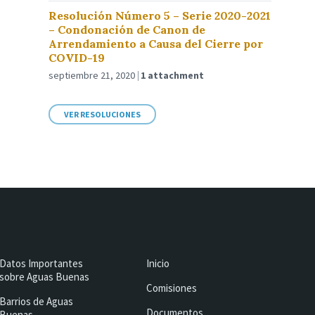
Resolución Número 5 – Serie 2020-2021
– Condonación de Canon de
Arrendamiento a Causa del Cierre por
COVID-19
septiembre 21, 2020
1 attachment
VER RESOLUCIONES
Datos Importantes
Inicio
sobre Aguas Buenas
Comisiones
Barrios de Aguas
Documentos
Buenas