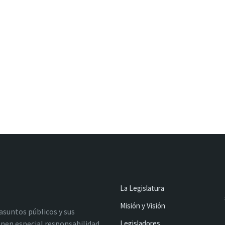
La Legislatura
Misión y Visión
 asuntos públicos y sus
nen especial responsabilidad
Legisladores