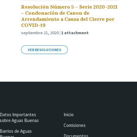
Resolución Número 5 – Serie 2020-2021
– Condonación de Canon de
Arrendamiento a Causa del Cierre por
COVID-19
septiembre 21, 2020
1 attachment
VER RESOLUCIONES
Datos Importantes
Inicio
sobre Aguas Buenas
Comisiones
Barrios de Aguas
Documentos
Buenas