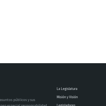
La Legislatura
Misión y Visión
 asuntos públicos y sus
nen especial responsabilidad
Legisladores