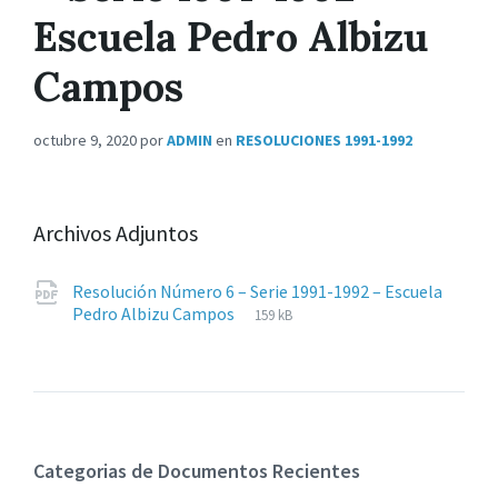
Escuela Pedro Albizu
Campos
octubre 9, 2020
por
ADMIN
en
RESOLUCIONES 1991-1992
Archivos Adjuntos
Resolución Número 6 – Serie 1991-1992 – Escuela
Extensiones
pdf
Tamaño
Pedro Albizu Campos
159 kB
de
del
archivos:
archive:
Categorias de Documentos Recientes