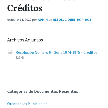
Créditos
octubre 14, 2020
por
ADMIN
en
RESOLUCIONES 1974-1975
Archivos Adjuntos
Resolución Número 6 – Serie 1974-1975 – Créditos
Extensiones
pdf
Tamaño
122 kB
de
del
archivos:
archive:
Categorias de Documentos Recientes
Ordenanzas Municipales