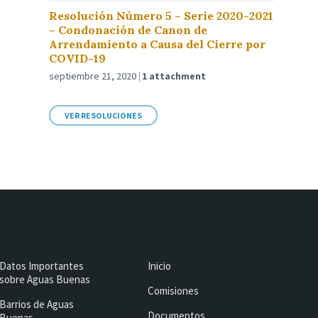
Resolución Número 5 – Serie 2020-2021
– Condonación de Canon de
Arrendamiento a Causa del Cierre por
COVID-19
septiembre 21, 2020
1 attachment
VER RESOLUCIONES
Datos Importantes
Inicio
sobre Aguas Buenas
Comisiones
Barrios de Aguas
Documentos
Buenas