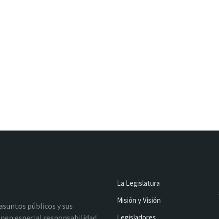
La Legislatura
Misión y Visión
 asuntos públicos y sus
nen especial responsabilidad
Legisladores