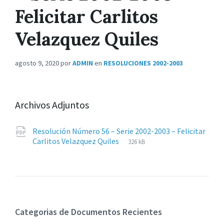
Felicitar Carlitos
Velazquez Quiles
agosto 9, 2020
por
ADMIN
en
RESOLUCIONES 2002-2003
Archivos Adjuntos
Resolución Número 56 – Serie 2002-2003 – Felicitar
Extensiones
pdf
Tamaño
Carlitos Velazquez Quiles
326 kB
de
del
archivos:
archive:
Categorias de Documentos Recientes